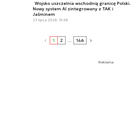
Wojsko uszczelnia wschodnią granicę Polski.
Nowy system AI zintegrowany z TAK i
Jaśminem
27 lipca 2026, 15:58
1
2
...
146
Reklama