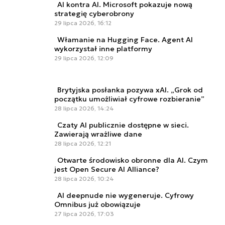
AI kontra AI. Microsoft pokazuje nową
strategię cyberobrony
29 lipca 2026, 16:12
Włamanie na Hugging Face. Agent AI
wykorzystał inne platformy
29 lipca 2026, 12:09
Brytyjska posłanka pozywa xAI. „Grok od
początku umożliwiał cyfrowe rozbieranie”
28 lipca 2026, 14:24
Czaty AI publicznie dostępne w sieci.
Zawierają wrażliwe dane
28 lipca 2026, 12:21
Otwarte środowisko obronne dla AI. Czym
jest Open Secure AI Alliance?
28 lipca 2026, 10:24
AI deepnude nie wygeneruje. Cyfrowy
Omnibus już obowiązuje
27 lipca 2026, 17:03