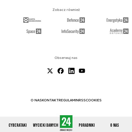
Zobacz również
Obserwuj nas
O NAS
KONTAKT
REGULAMIN
RSS
COOKIES
Cyberataki
Wycieki danych
Poradniki
O nas
© 2012-2026 CYBERDEFENCE24