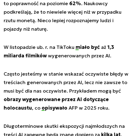
to poprawność na poziomie
62%
. Naukowcy
podkreślają, że to niewiele więcej niż w przypadku
rzutu monetą. Nieco lepiej rozpoznajemy ludzi i
pojazdy niż naturę.
W listopadzie ub. r. na TikToku
miało być
aż
1,3
miliarda filmików
wygenerowanych przez AI.
Często jesteśmy w stanie wskazać oczywiste błędy w
treściach generowanych przez AI, lecz nie zawsze to
musi być dla nas oczywiste. Przykładem mogą być
obrazy wygenerowane przez AI dotyczące
holocaustu
, co
opisywało
AFP w 2025 roku.
Długoterminowe skutki ekspozycji najmłodszych na
treści AI zapewne będą znane dopiero za
kilka lat
.