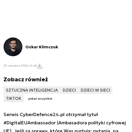
Oskar Klimczuk
23 czerwca 2026, 14:46
Zobacz również
SZTUCZNA INTELIGENCJA
DZIECI
DZIECI W SIECI
TIKTOK
pokaż wszystkie
Serwis CyberDefence24.pl otrzymał tytuł
#DigitalEUAmbassador (Ambasadora polityki cyfrowej
UE). Jeśli są sprawy, które Was nurtują; pytania, na