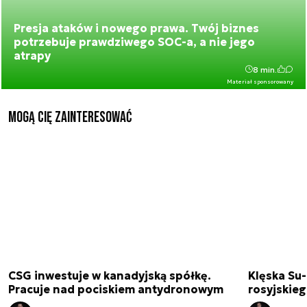
Presja ataków i nowego prawa. Twój biznes
potrzebuje prawdziwego SOC-a, a nie jego
atrapy
8 min.
Materiał sponsorowany
Mogą Cię zainteresować
CSG inwestuje w kanadyjską spółkę.
Klęska Su-
Pracuje nad pociskiem antydronowym
rosyjskie