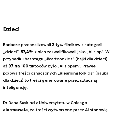
Dzieci
Badacze przeanalizowali
2 tys.
filmików z kategorii
„dzieci”.
57,4%
z nich zakwalifikowali jako „AI slop”. W
przypadku hashtagu
„#cartoonkids”
(bajki dla dzieci)
aż
97 na 100
tiktoków było „AI slopem”. Prawie
połowa treści oznaczonych
„#learningforkids”
(nauka
dla dzieci) to treści generowane przez sztuczną
inteligencję.
Dr Dana Suskind z Uniwersytetu w Chicago
alarmowała
, że treści wytworzone przez AI stanowią