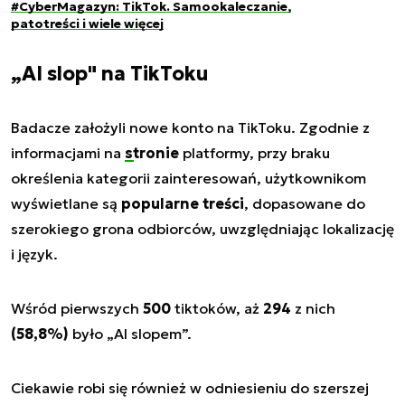
#CyberMagazyn: TikTok. Samookaleczanie,
patotreści i wiele więcej
„AI slop" na TikToku
Badacze założyli nowe konto na TikToku. Zgodnie z
informacjami na
stronie
platformy, przy braku
określenia kategorii zainteresowań, użytkownikom
wyświetlane są
popularne treści
, dopasowane do
szerokiego grona odbiorców, uwzględniając lokalizację
i język.
Wśród pierwszych
500
tiktoków, aż
294
z nich
(58,8%)
było „AI slopem”.
Ciekawie robi się również w odniesieniu do szerszej