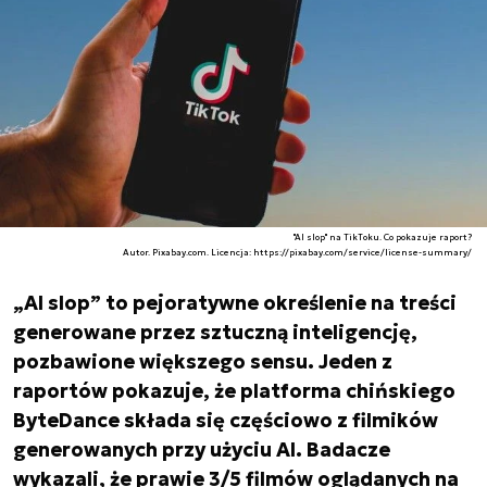
"AI slop" na TikToku. Co pokazuje raport?
Autor. Pixabay.com. Licencja: https://pixabay.com/service/license-summary/
„AI slop” to pejoratywne określenie na treści
generowane przez sztuczną inteligencję,
pozbawione większego sensu. Jeden z
raportów pokazuje, że platforma chińskiego
ByteDance składa się częściowo z filmików
generowanych przy użyciu AI. Badacze
wykazali, że prawie 3/5 filmów oglądanych na