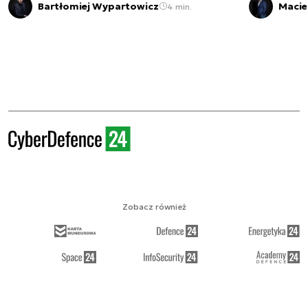
Bartłomiej Wypartowicz
Macie
4 min.
Zobacz również