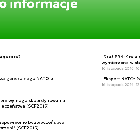
to informacje
Pegasusa?
Szef BBN: Stale
wymierzone w sta
16 listopada 2016, 1
rza generalnego NATO o
Ekspert NATO: Ro
16 listopada 2016, 1
rzeni wymaga skoordynowania
ieczeństwa [SCF2019]
zapewnienie bezpieczeństwa
strzeni" [SCF2019]