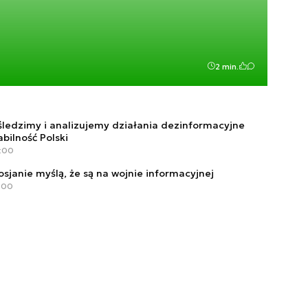
2 min.
 śledzimy i analizujemy działania dezinformacyjne
bilność Polski
6:00
sjanie myślą, że są na wojnie informacyjnej
2:00