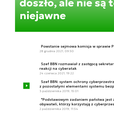
doszło, ale nie są 
niejawne
Powstanie sejmowa komisja w sprawie 
28 grudnia 2021, 09:50
Szef BBN rozmawiał z zastępcą sekreta
reakcji na cyberatak
24 czerwca 2021, 19:22
Szef BBN: system ochrony cyberprzest
z pozostałymi elementami systemu bezp
3 października 2019, 15:01
"Podstawowym zadaniem państwa jest 
obywateli, którzy korzystają z cyberprze
2 października 2019, 11:54