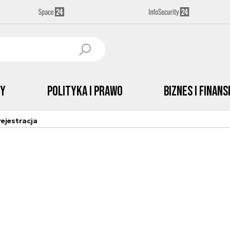
by
Polityka i prawo
Biznes i Finans
ejestracja