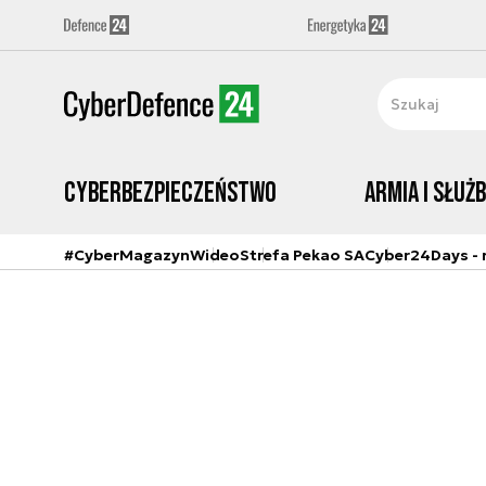
Cyberbezpieczeństwo
Armia i Służ
#CyberMagazyn
Wideo
Strefa Pekao SA
Cyber24Days - r