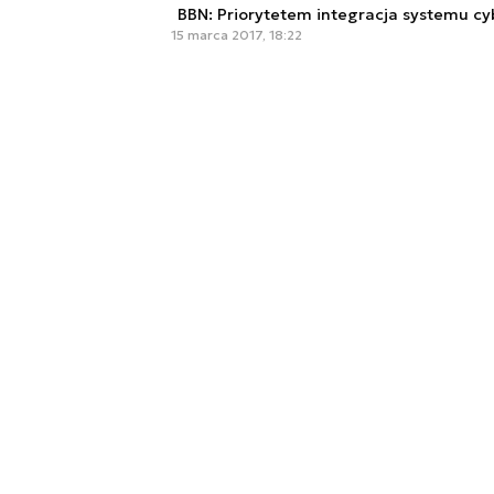
BBN: Priorytetem integracja systemu c
15 marca 2017, 18:22