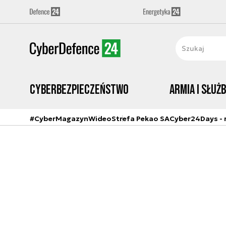
Cyberbezpieczeństwo
Armia i Służ
#CyberMagazyn
Wideo
Strefa Pekao SA
Cyber24Days - r