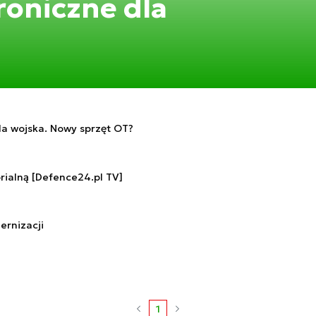
roniczne dla
la wojska. Nowy sprzęt OT?
rialną [Defence24.pl TV]
rnizacji
1