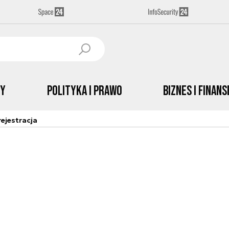
by
Polityka i prawo
Biznes i Finans
ejestracja