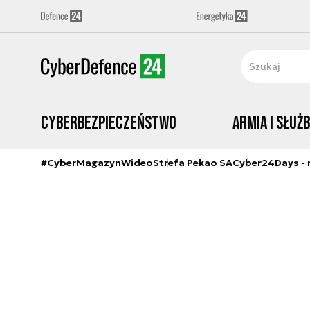
Cyberbezpieczeństwo
Armia i Służ
#CyberMagazyn
Wideo
Strefa Pekao SA
Cyber24Days - r