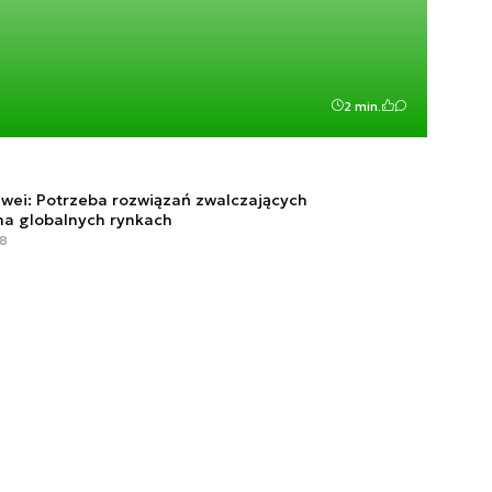
2 min.
awei: Potrzeba rozwiązań zwalczających
na globalnych rynkach
58