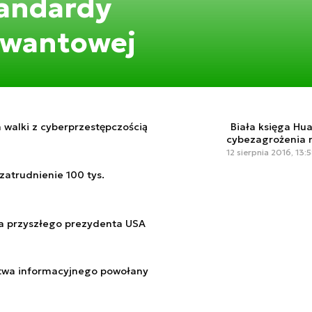
tandardy
kwantowej
 walki z cyberprzestępczością
Biała księga Hu
cybezagrożenia 
12 sierpnia 2016, 13:
atrudnienie 100 tys.
a przyszłego prezydenta USA
stwa informacyjnego powołany