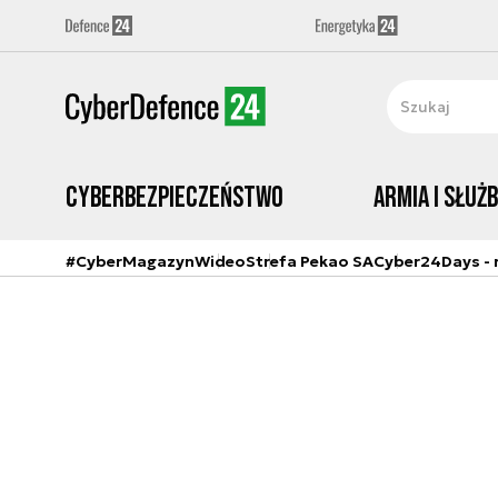
Cyberbezpieczeństwo
Armia i Służ
#CyberMagazyn
Wideo
Strefa Pekao SA
Cyber24Days - r