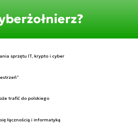
cyberżołnierz?
a sprzętu IT, krypto i cyber
zestrzeń”
że trafić do polskiego
ę łącznością i informatyką