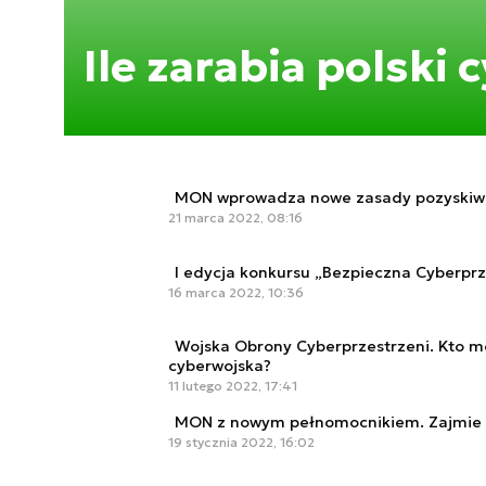
Ile zarabia polski 
MON wprowadza nowe zasady pozyskiwani
21 marca 2022, 08:16
I edycja konkursu „Bezpieczna Cyberpr
16 marca 2022, 10:36
Wojska Obrony Cyberprzestrzeni. Kto mo
cyberwojska?
11 lutego 2022, 17:41
MON z nowym pełnomocnikiem. Zajmie si
19 stycznia 2022, 16:02