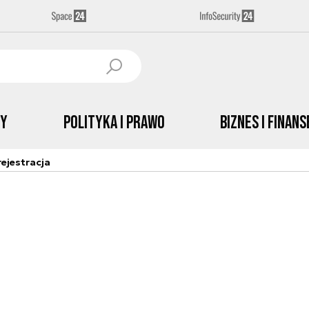
by
Polityka i prawo
Biznes i Finans
ejestracja