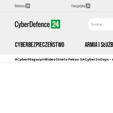
Cyberbezpieczeństwo
Armia i Służ
#CyberMagazyn
Wideo
Strefa Pekao SA
Cyber24Days - r