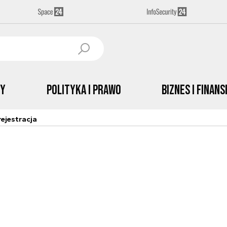
by
Polityka i prawo
Biznes i Finans
ejestracja