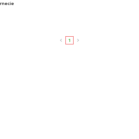
rnecie
1