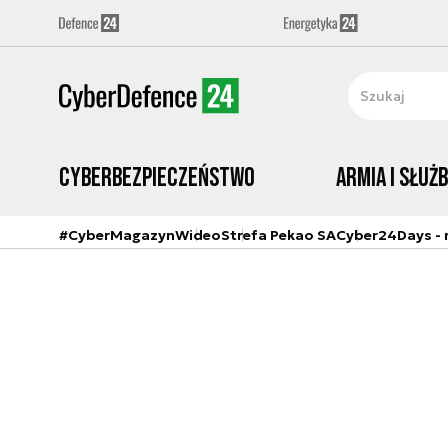
Cyberbezpieczeństwo
Armia i Służ
#CyberMagazyn
Wideo
Strefa Pekao SA
Cyber24Days - r