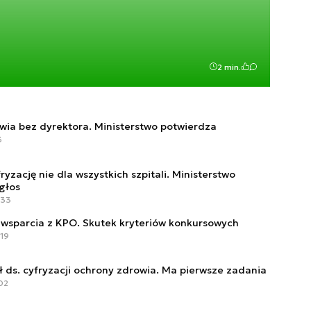
2 min.
ia bez dyrektora. Ministerstwo potwierdza
3
ryzację nie dla wszystkich szpitali. Ministerstwo
głos
:33
z wsparcia z KPO. Skutek kryteriów konkursowych
:19
 ds. cyfryzacji ochrony zdrowia. Ma pierwsze zadania
:02