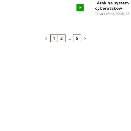
Atak na system s
cyberataków
15 września 2025, 17
1
2
...
5