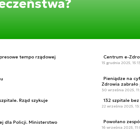
pieczeństwa?
spresowe tempo rządowej
Centrum e-Zdrow
15 grudnia 2025, 15:1
Pieniądze na cyf
iu
Zdrowia zabrało 
30 września 2025, 11
szpitale. Rząd szykuje
132 szpitale be
22 września 2025, 13
Powołano zespół
 dla Policji. Ministerstwo
16 września 2025, 11