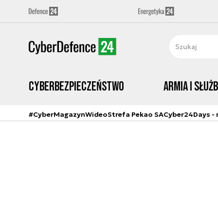
Cyberbezpieczeństwo
Armia i Służ
#CyberMagazyn
Wideo
Strefa Pekao SA
Cyber24Days - r