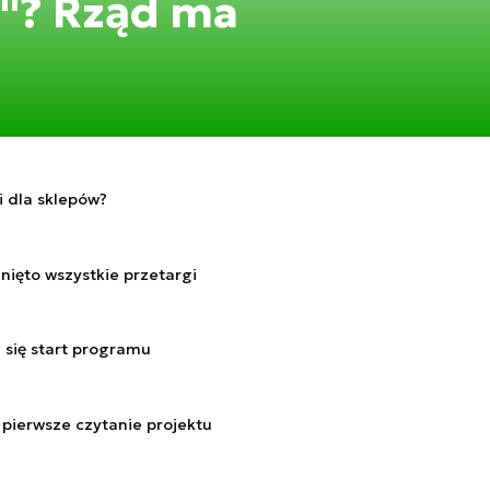
a"? Rząd ma
i dla sklepów?
nięto wszystkie przetargi
a się start programu
 pierwsze czytanie projektu