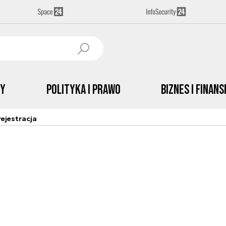
by
Polityka i prawo
Biznes i Finans
ejestracja