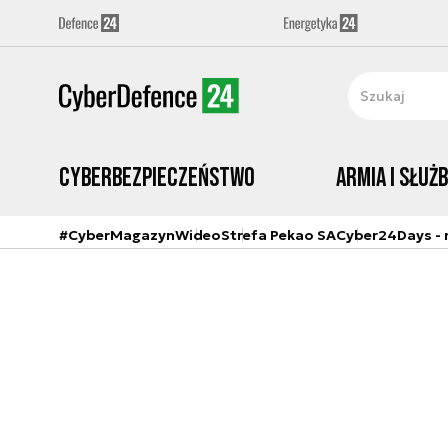
Cyberbezpieczeństwo
Armia i Służ
#CyberMagazyn
Wideo
Strefa Pekao SA
Cyber24Days - r