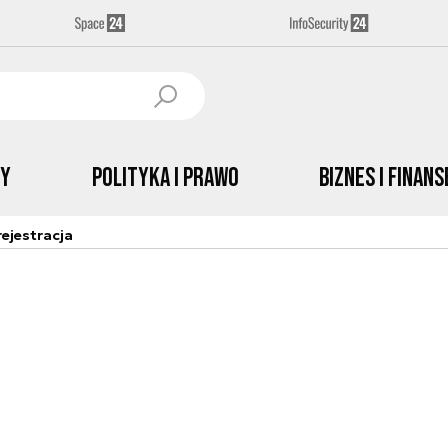
by
Polityka i prawo
Biznes i Finans
ejestracja