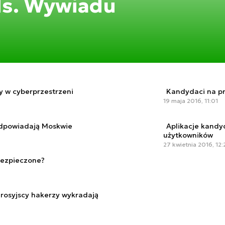
ds. Wywiadu
 w cyberprzestrzeni
Kandydaci na p
19 maja 2016, 11:01
odpowiadają Moskwie
Aplikacje kandy
użytkowników
27 kwietnia 2016, 12:
bezpieczone?
 rosyjscy hakerzy wykradają