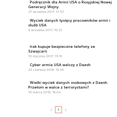
Podręcznik dla Armii USA o Rosyjskiej Nowej
Generacji Wojny
27 września 2017, 17:37
Wyciek danych tysięcy pracowników armii i
służb USA
6 września 2017, 10:22
Irak kupuje bezpieczne telefony ze
Szwajcarii
10 stycznia 2017, 13:15
Cyber armia USA walczy z Daesh
23 czerwca 2016, 13:26
Wielki wyciek danych osobowych z Daesh.
Przełom w walce z terrorystami?
10 marca 2016, 16:04
1