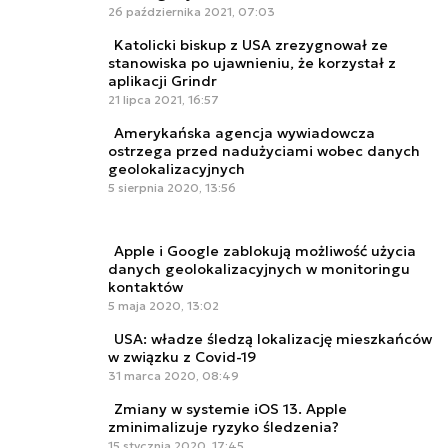
26 października 2021, 07:03
Katolicki biskup z USA zrezygnował ze
stanowiska po ujawnieniu, że korzystał z
aplikacji Grindr
21 lipca 2021, 16:57
Amerykańska agencja wywiadowcza
ostrzega przed nadużyciami wobec danych
geolokalizacyjnych
5 sierpnia 2020, 13:56
Apple i Google zablokują możliwość użycia
danych geolokalizacyjnych w monitoringu
kontaktów
5 maja 2020, 13:02
USA: władze śledzą lokalizację mieszkańców
w związku z Covid-19
31 marca 2020, 08:49
Zmiany w systemie iOS 13. Apple
zminimalizuje ryzyko śledzenia?
15 stycznia 2020, 17:45