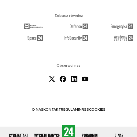
Zobacz również
Obserwuj nas
O NAS
KONTAKT
REGULAMIN
RSS
COOKIES
Cyberataki
Wycieki danych
Poradniki
O nas