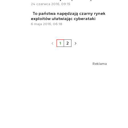
24 czerwca 2016, 09:15
To państwa napędzają czarny rynek
exploitów ułatwiając cyberataki
6 maja 2016, 06:18
1
2
Reklama