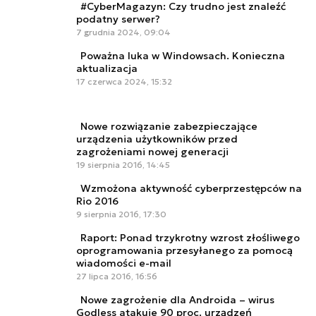
#CyberMagazyn: Czy trudno jest znaleźć
podatny serwer?
7 grudnia 2024, 09:04
Poważna luka w Windowsach. Konieczna
aktualizacja
17 czerwca 2024, 15:32
Nowe rozwiązanie zabezpieczające
urządzenia użytkowników przed
zagrożeniami nowej generacji
19 sierpnia 2016, 14:45
Wzmożona aktywność cyberprzestępców na
Rio 2016
9 sierpnia 2016, 17:30
Raport: Ponad trzykrotny wzrost złośliwego
oprogramowania przesyłanego za pomocą
wiadomości e-mail
27 lipca 2016, 16:56
Nowe zagrożenie dla Androida – wirus
Godless atakuje 90 proc. urządzeń