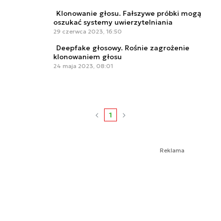
Klonowanie głosu. Fałszywe próbki mogą
oszukać systemy uwierzytelniania
29 czerwca 2023, 16:50
Deepfake głosowy. Rośnie zagrożenie
klonowaniem głosu
24 maja 2023, 08:01
1
Reklama