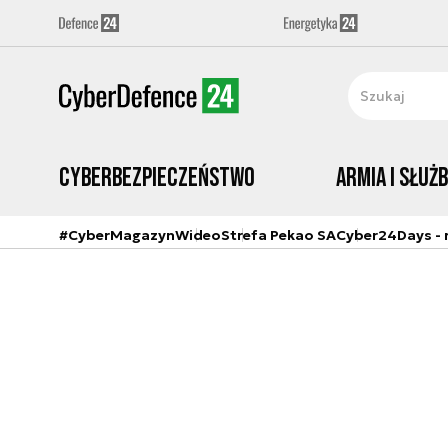
Cyberbezpieczeństwo
Armia i Służ
#CyberMagazyn
Wideo
Strefa Pekao SA
Cyber24Days - r