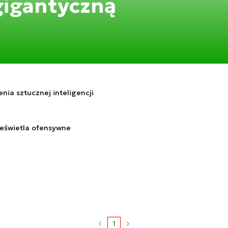
gigantyczną
nia sztucznej inteligencji
ześwietla ofensywne
1