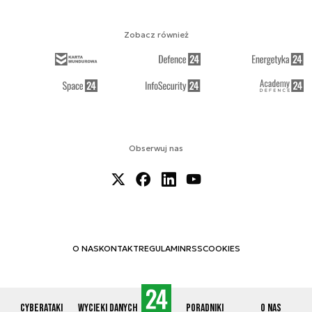
Zobacz również
Obserwuj nas
O NAS
KONTAKT
REGULAMIN
RSS
COOKIES
Cyberataki
Wycieki danych
Poradniki
O nas
© 2012-2026 CYBERDEFENCE24