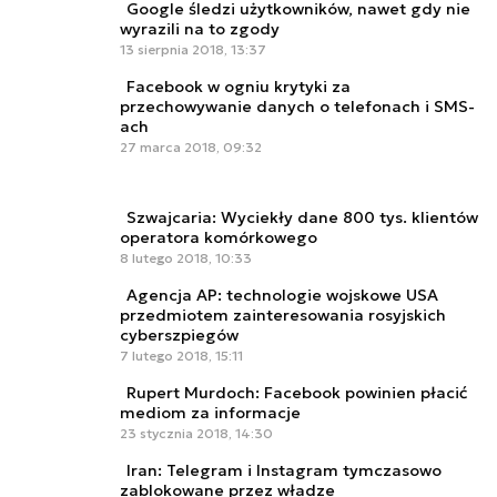
Google śledzi użytkowników, nawet gdy nie
wyrazili na to zgody
13 sierpnia 2018, 13:37
Facebook w ogniu krytyki za
przechowywanie danych o telefonach i SMS-
ach
27 marca 2018, 09:32
Szwajcaria: Wyciekły dane 800 tys. klientów
operatora komórkowego
8 lutego 2018, 10:33
Agencja AP: technologie wojskowe USA
przedmiotem zainteresowania rosyjskich
cyberszpiegów
7 lutego 2018, 15:11
Rupert Murdoch: Facebook powinien płacić
mediom za informacje
23 stycznia 2018, 14:30
Iran: Telegram i Instagram tymczasowo
zablokowane przez władze