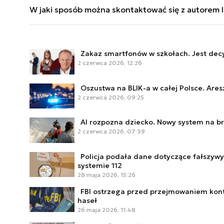
publikacjach opisuje m.in. działania NATO w cyb
W jaki sposób można skontaktować się z autorem lu
dyplomację, cyberobronę oraz wojnę hybrydową, a
oraz wyzwania związane z adaptacją struktur bez
policy briefs poświęcone komunikacji ryzyka CBRN,
Email:
z.sadowska@defence24.pl
oraz LinkedIn.
kryzysowego.
Zakaz smartfonów w szkołach. Jest dec
2 czerwca 2026, 12:26
Oszustwa na BLIK-a w całej Polsce. Aresz
2 czerwca 2026, 09:25
AI rozpozna dziecko. Nowy system na bry
2 czerwca 2026, 07:39
Policja podała dane dotyczące fałszyw
systemie 112
28 maja 2026, 15:26
FBI ostrzega przed przejmowaniem kont
haseł
26 maja 2026, 11:48