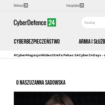
Cyberbezpieczeństwo
Armia i Służ
#CyberMagazyn
Wideo
Strefa Pekao SA
Cyber24Days - r
O NAS
ZUZANNA SADOWSKA