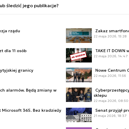
erprzestrzeni, zdolności Sojuszu w nowoczesnych domenac
b śledzić jego publikacje?
 także analizy strategii cyberbezpieczeństwa NATO i UE.
pieczeństwa do dynamicznie zmieniającego się środowiska
 ochronie infrastruktury krytycznej oraz koordynacji rea
yzja rządu
Zakaz smartfonó
22 maja 2026, 15:28
t dla 11 osób
TAKE IT DOWN wc
22 maja 2026, 14:47
tyjskiej granicy
Nowe Centrum C
22 maja 2026, 11:56
ych alarmów. Będą zmiany w
Cyberprzestępcy
sklepu
22 maja 2026, 08:50
 Microsoft 365. Bez kradzieży
Senat przyjął p
21 maja 2026, 18:37