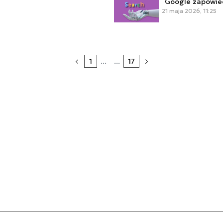
Google zapowied
21 maja 2026, 11:25
1
...
...
17