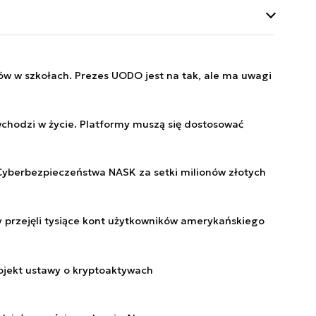
h operacyjnych
 Przygotowywała
 strategicznego.
gowania
w w szkołach. Prezes UODO jest na tak, ale ma uwagi
hodzi w życie. Platformy muszą się dostosować
yberbezpieczeństwa NASK za setki milionów złotych
 przejęli tysiące kont użytkowników amerykańskiego
rojekt ustawy o kryptoaktywach