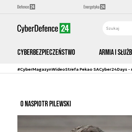
Cyberbezpieczeństwo
Armia i Służ
#CyberMagazyn
Wideo
Strefa Pekao SA
Cyber24Days - r
O NAS
PIOTR PILEWSKI