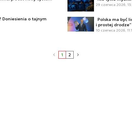
29 czerwca 2026, 13
 Doniesienia o tajnym
Polska ma być l
i prostej drodze”
10 czerwca 2026, 11:
1
2