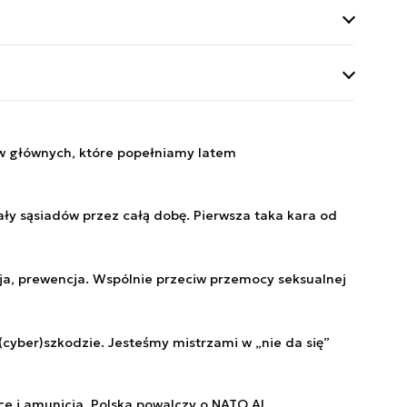
zedsiębiorców.
ne. Jednym z jego
ez adres e-mail
 także magazyny
je biznesowe,
gicznych oraz
oraz budowania
w głównych, które popełniamy latem
Warszawski. W
 nowoczesnymi
y sąsiadów przez całą dobę. Pierwsza taka kara od
a, prewencja. Wspólnie przeciw przemocy seksualnej
(cyber)szkodzie. Jesteśmy mistrzami w „nie da się”
ce i amunicja. Polska powalczy o NATO AI