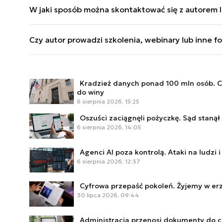
W jaki sposób można skontaktować się z autorem lu
serwisu. W Money.pl stworzył projekt „Akademia 
Był również odpowiedzialny za rozwój Forbes.pl j
Publikacje i działalność autora można śledzić za p
autorskich projektów jest konferencja SET Forum
Czy autor prowadzi szkolenia, webinary lub inne f
p.pilewski@defence24.pl
technologiczne „Technologicznie mówiąc” oraz „
naukowe oraz technologiczne, m.in. Business Insi
Piotr Pilewski prowadzi konferencje, moderuje d
naukowych jako ekspert i prowadzący. Wspiera orga
Kradzież danych ponad 100 mln osób. C
projektów medialnych. Prowadził również zajęcia
do winy
ramach działalności zawodowej realizuje także p
6 sierpnia 2026, 15:25
technologiami.
Oszuści zaciągnęli pożyczkę. Sąd stanął 
6 sierpnia 2026, 14:05
Agenci AI poza kontrolą. Ataki na ludzi i
6 sierpnia 2026, 12:37
Cyfrowa przepaść pokoleń. Żyjemy w e
30 lipca 2026, 09:44
Administracja przenosi dokumenty do c