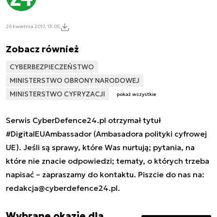
26 kwietnia 2017, 13:05
Zobacz również
CYBERBEZPIECZEŃSTWO
MINISTERSTWO OBRONY NARODOWEJ
MINISTERSTWO CYFRYZACJI
pokaż wszystkie
Serwis CyberDefence24.pl otrzymał tytuł
#DigitalEUAmbassador (Ambasadora polityki cyfrowej
UE). Jeśli są sprawy, które Was nurtują; pytania, na
które nie znacie odpowiedzi; tematy, o których trzeba
napisać – zapraszamy do kontaktu. Piszcie do nas na:
redakcja@cyberdefence24.pl
.
Wybrane okazje dla