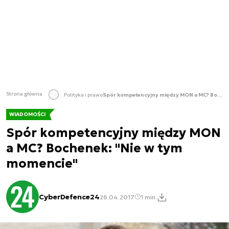
Strona główna
Polityka i prawo
Spór kompetencyjny między MON a MC? Bochenek: "Nie w tym momencie"
WIADOMOŚCI
Spór kompetencyjny między MON
a MC? Bochenek: "Nie w tym
momencie"
CyberDefence24
26.04.2017
1 min.