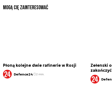
Mogą Cię zainteresować
Płoną kolejne dwie rafinerie w Rosji
Zełenski 
zakończyć
Defence24
2 min.
Defen