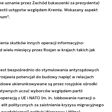
ne uznanie przez Zachód Łukaszenki za prezydenta)
stii ustępstw względem Kremla. Wskazany aspekt
mum”.
enia skutków innych operacji informacyjno-
wielu miesięcy przez Rosjan w krajach takich jak
jest bezpośrednio do stymulowania antyrządowych
przejawia potencjał do budowy napięć w relacjach
ządowe ukierunkowywane są przez rosyjskie ośrodki
atywnych uczuć wyborców względem partii
ooperacją z UE
i NATO (m. in. lobbowanie narracji o
lit politycznych za zaistnienie kryzysu migracyjnego
„rusofobicznej” polityki Warszawy i Wilna).