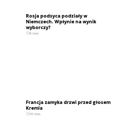
Rosja podsyca podziały w
Niemczech. Wpłynie na wynik
wyborczy?
6 min.
Francja zamyka drzwi przed głosem
Kremla
10 min.