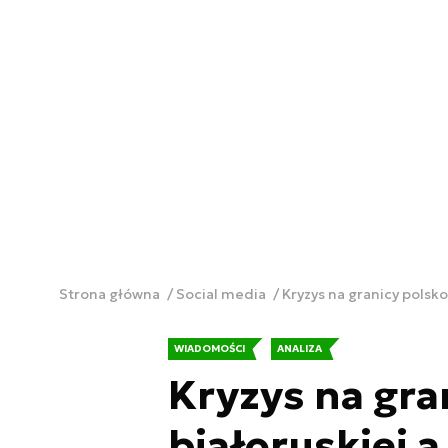
Strona główna
Social media
Kryzys na granicy polsko
WIADOMOŚCI
ANALIZA
Kryzys na gra
białoruskiej 