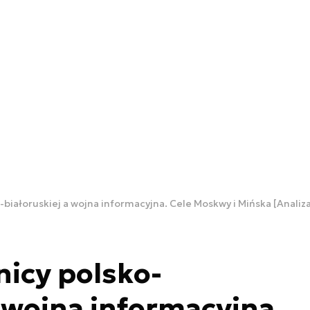
-białoruskiej a wojna informacyjna. Cele Moskwy i Mińska [Analiz
nicy polsko-
a wojna informacyjna.