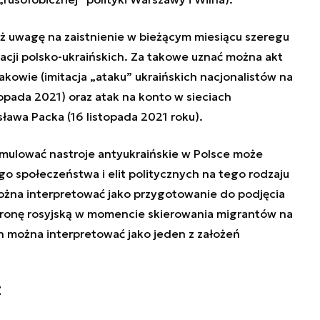
ż uwagę na zaistnienie w bieżącym miesiącu szeregu
lacji polsko-ukraińskich. Za takowe uznać można akt
akowie (imitacja „ataku” ukraińskich nacjonalistów na
topada 2021) oraz atak na konto w sieciach
ława Packa (16 listopada 2021 roku).
tymulować nastroje antyukraińskie w Polsce może
go społeczeństwa i elit politycznych na tego rodzaju
 można interpretować jako przygotowanie do podjęcia
tronę rosyjską w momencie skierowania migrantów na
en można interpretować jako jeden z założeń
E