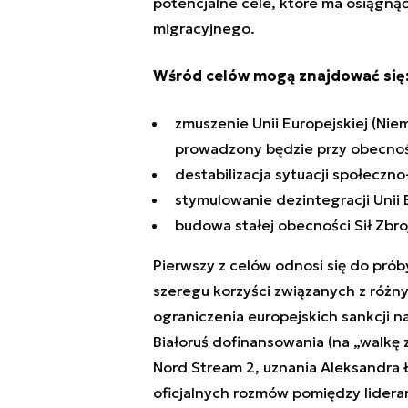
potencjalne cele, które ma osiągną
migracyjnego.
Wśród celów mogą znajdować się
zmuszenie Unii Europejskiej (Niem
prowadzony będzie przy obecnośc
destabilizacja sytuacji społeczno
stymulowanie dezintegracji Unii 
budowa stałej obecności Sił Zbroj
Pierwszy z celów odnosi się do próby
szeregu korzyści związanych z różny
ograniczenia europejskich sankcji n
Białoruś dofinansowania (na „walkę 
Nord Stream 2, uznania Aleksandra Ł
oficjalnych rozmów pomiędzy lidera