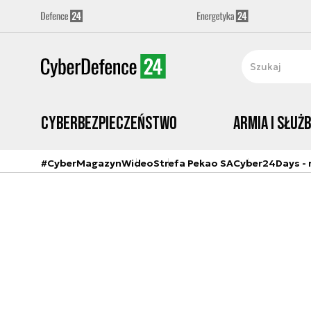
Cyberbezpieczeństwo
Armia i Służ
#CyberMagazyn
Wideo
Strefa Pekao SA
Cyber24Days - r