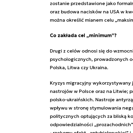
zostanie przedstawione jako formal
oraz budowa nacisków na USA w kwe
można określić mianem celu „maksi
Co zakłada cel „minimum”?
Drugi z celów odnosi się do wzmocni
psychologicznych, prowadzonych od 
Polska, Litwa czy Ukraina.
Kryzys migracyjny wykorzystywany 
nastrojów w Polsce oraz na Litwie; 
polsko-ukraińskich. Nastroje antyr
wpływu w stronę stymulowania neg
politycznych optujących
za bliską k
odpowiedzialności „prozachodnich” e
- rzekomy efekt „antybiałoruskiej” i 