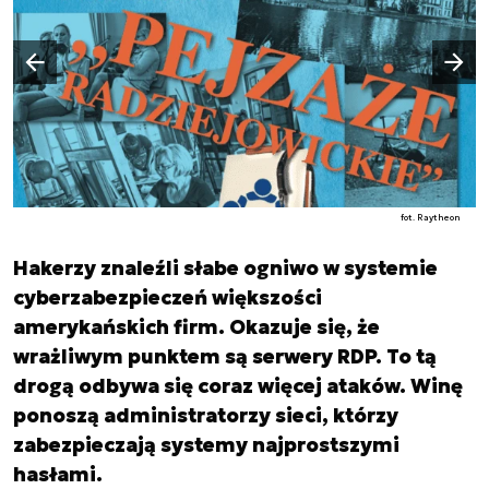
Następny slajd
Poprzedni slajd
fot. Raytheon
Hakerzy znaleźli słabe ogniwo w systemie
cyberzabezpieczeń większości
amerykańskich firm. Okazuje się, że
wrażliwym punktem są serwery RDP. To tą
drogą odbywa się coraz więcej ataków. Winę
ponoszą administratorzy sieci, którzy
zabezpieczają systemy najprostszymi
hasłami.