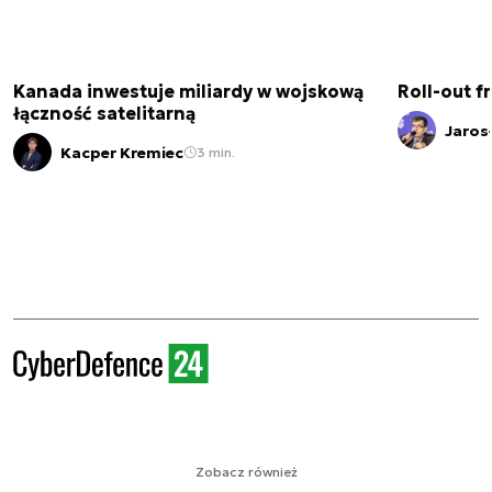
Kanada inwestuje miliardy w wojskową
Roll-out f
łączność satelitarną
Jaros
Kacper Kremiec
3 min.
Zobacz również