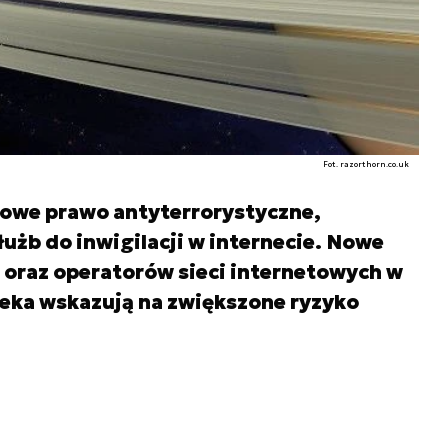
Fot. razorthorn.co.uk
nowe prawo antyterrorystyczne,
użb do inwigilacji w internecie. Nowe
T oraz operatorów sieci internetowych w
ieka wskazują na zwiększone ryzyko