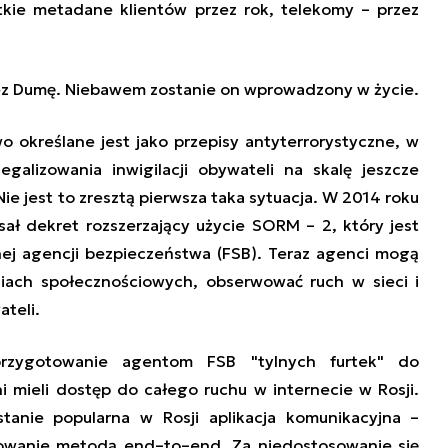
tkie metadane klientów przez rok, telekomy – przez
rzez Dumę. Niebawem zostanie on wprowadzony w życie.
wo określane jest jako przepisy antyterrorystyczne, w
galizowania inwigilacji obywateli na skalę jeszcze
Nie jest to zresztą pierwsza taka sytuacja. W 2014 roku
ał dekret rozszerzający użycie SORM – 2, który jest
ej agencji bezpieczeństwa (FSB). Teraz agenci mogą
diach społecznościowych, obserwować ruch w sieci i
teli.
przygotowanie agentom FSB
"
tylnych furtek" do
i mieli dostęp do całego ruchu w internecie w Rosji.
tanie popularna w Rosji aplikacja komunikacyjna –
dowanie metodą end
–
to–end. Za niedostosowanie się