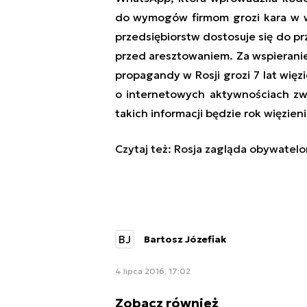
do wymogów firmom grozi kara w w
przedsiębiorstw dostosuje się do p
przed aresztowaniem. Za wspierani
propagandy w Rosji grozi 7 lat wię
o internetowych aktywnościach zwi
takich informacji będzie rok więzieni
Czytaj też:
Rosja zagląda obywatel
BJ
Bartosz Józefiak
4 lipca 2016, 17:02
Zobacz również