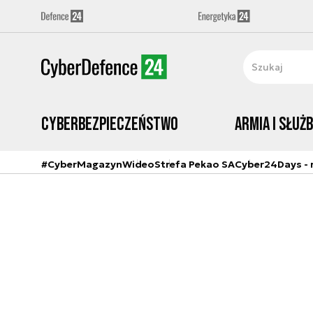
Cyberbezpieczeństwo
Armia i Służ
#CyberMagazyn
Wideo
Strefa Pekao SA
Cyber24Days - r