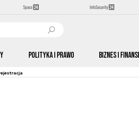
by
Polityka i prawo
Biznes i Finans
ejestracja