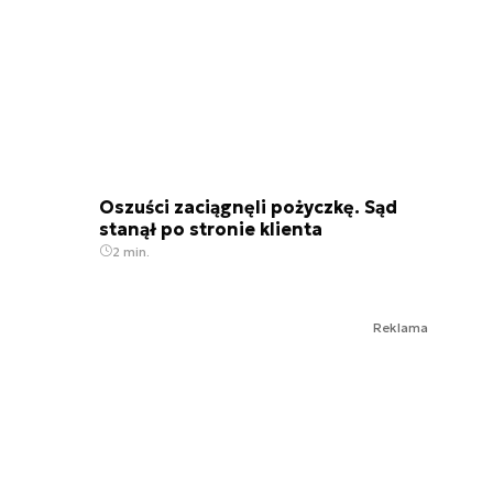
Oszuści zaciągnęli pożyczkę. Sąd
stanął po stronie klienta
2 min.
Reklama