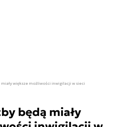
 miały większe możliwości inwigilacji w sieci
żby będą miały
wości inwigilacji w