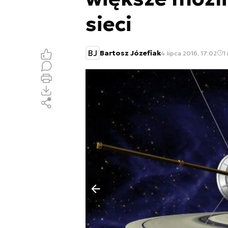
sieci
BJ
Bartosz Józefiak
4 lipca 2016, 17:02
1
Poprzedni slajd