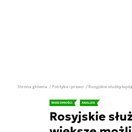
Strona główna
Polityka i prawo
Rosyjskie służby będą
WIADOMOŚCI
ANALIZA
Rosyjskie słu
większe możli