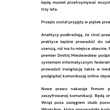
będą musieli przetrzymywać wszys
trzy lata.
Przepis został przyjęty w piątek p
Analitycy podkreślają, że choć pra
praktyce będzie prowadzić do zale
szerszą, niż ma to miejsce obecnie. 
premier Dmitrij Miedwiediew podpis
systemem informatycznym federaln
prowadzić inwigilację także w me
podglądać komunikację online obywa
Nowe prawo nakazuje firmom 
zaszyfrowanej komunikacji. Będą on
Wciąż poza zasięgiem służb pozos
WhatsApp, która wprowadziła ko