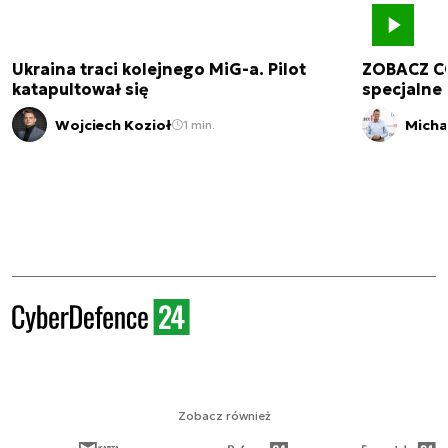
Ukraina traci kolejnego MiG-a. Pilot
ZOBACZ C
katapultował się
specjalne 
Wojciech Kozioł
Micha
1 min.
Zobacz również