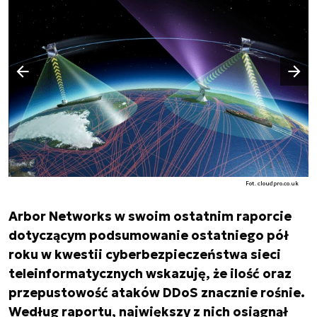
Następny slajd
Poprzedni slajd
Fot. cloudpro.co.uk
Arbor Networks w swoim ostatnim raporcie
dotyczącym podsumowanie ostatniego pół
roku w kwestii cyberbezpieczeństwa sieci
teleinformatycznych wskazuję, że ilość oraz
przepustowość ataków DDoS znacznie rośnie.
Według raportu, największy z nich osiągnął