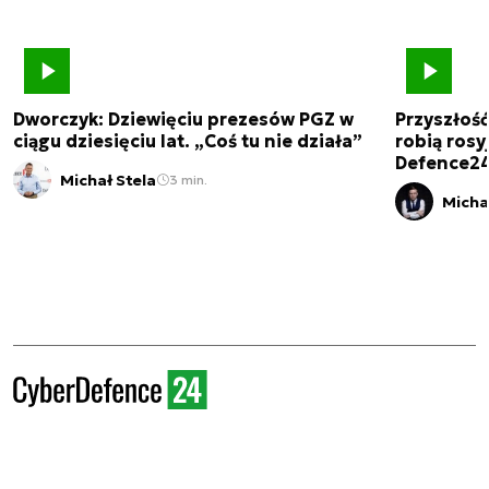
Dworczyk: Dziewięciu prezesów PGZ w
Przyszłoś
ciągu dziesięciu lat. „Coś tu nie działa”
robią rosyj
Defence2
Michał Stela
3 min.
Micha