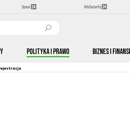
by
Polityka i prawo
Biznes i Finans
ejestracja