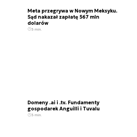
Meta przegrywa w Nowym Meksyku.
Sąd nakazał zapłatę 567 mln
dolarów
3 min.
Domeny .ai i .tv. Fundamenty
gospodarek Anguilli i Tuvalu
3 min.