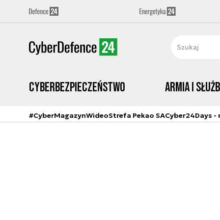
Cyberbezpieczeństwo
Armia i Służ
#CyberMagazyn
Wideo
Strefa Pekao SA
Cyber24Days - r