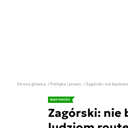
Strona główna
Polityka i prawo
Zagórski: nie będzie
WIADOMOŚCI
Zagórski: nie
ludziom rout