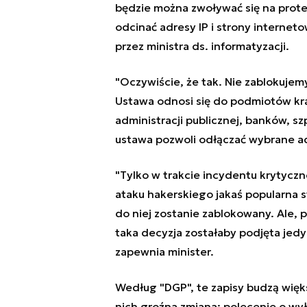
będzie można zwoływać się na prote
odcinać adresy IP i strony intern
przez ministra ds. informatyzacji.
"Oczywiście, że tak. Nie zablokujem
Ustawa odnosi się do podmiotów kr
administracji publicznej, banków, sz
ustawa pozwoli odłączać wybrane ad
"Tylko w trakcie incydentu krytycz
ataku hakerskiego jakaś popularna s
do niej zostanie zablokowany. Ale,
taka decyzja zostałaby podjęta jedy
zapewnia minister.
Według "DGP", te zapisy budzą więks
nich groźna zmiana: polecenie o wył