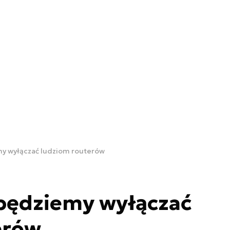
my wyłączać ludziom routerów
 będziemy wyłączać
erów