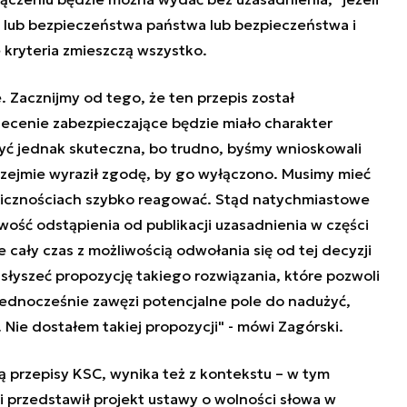
lub bezpieczeństwa państwa lub bezpieczeństwa i
 kryteria zmieszczą wszystko.
e. Zacznijmy od tego, że ten przepis został
lecenie zabezpieczające będzie miało charakter
być jednak skuteczna, bo trudno, byśmy wnioskowali
rzejmie wyraził zgodę, by go wyłączono. Musimy mieć
licznościach szybko reagować. Stąd natychmiastowe
liwość odstąpienia od publikacji uzasadnienia w części
e cały czas z możliwością odwołania się od tej decyzji
słyszeć propozycję takiego rozwiązania, które pozwoli
ednocześnie zawęzi potencjalne pole do nadużyć,
 Nie dostałem takiej propozycji" - mówi Zagórski.
ą przepisy KSC, wynika też z kontekstu – w tym
i przedstawił projekt ustawy o wolności słowa w