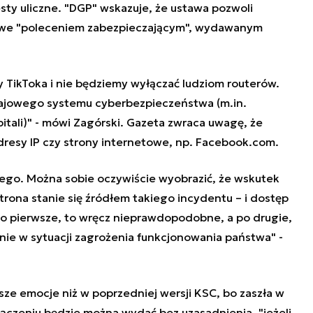
sty uliczne. "DGP" wskazuje, że ustawa pozwoli
etowe "poleceniem zabezpieczającym", wydawanym
y TikToka i nie będziemy wyłączać ludziom routerów.
ajowego systemu cyberbezpieczeństwa (m.in.
pitali)" - mówi Zagórski. Gazeta zwraca uwagę, że
resy IP czy strony internetowe, np. Facebook.com.
nego. Można sobie oczywiście wyobrazić, że wskutek
trona stanie się źródłem takiego incydentu – i dostęp
 po pierwsze, to wręcz nieprawdopodobne, a po drugie,
nie w sytuacji zagrożenia funkcjonowania państwa" -
ze emocje niż w poprzedniej wersji KSC, bo zaszła w
ączeniu będzie można wydać bez uzasadnienia, "jeżeli