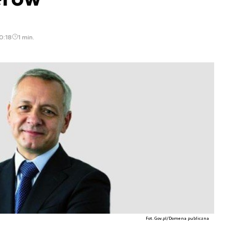
0:18
1 min.
Fot. Gov.pl/Domena publiczna