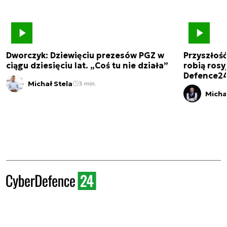
Dworczyk: Dziewięciu prezesów PGZ w
Przyszłoś
ciągu dziesięciu lat. „Coś tu nie działa”
robią rosyj
Defence2
Michał Stela
3 min.
Micha