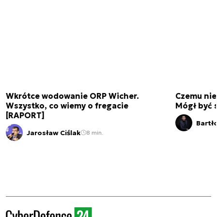
Wkrótce wodowanie ORP Wicher.
Czemu nie
Wszystko, co wiemy o fregacie
Mógł być 
[RAPORT]
Bartł
Jarosław Ciślak
8 min.