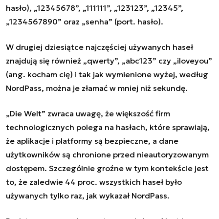
hasło),
„
12345678
”
,
„
111111
”
,
„
123123
”
,
„
12345
”
,
„
1234567890
”
oraz
„
senha
”
(port. hasło).
W drugiej dziesiątce najczęściej używanych haseł
znajdują się również
„
qwerty
”
,
„
abc123
”
czy
„
iloveyou
”
(ang. kocham cię) i tak jak wymienione wyżej, według
NordPass, można je złamać w mniej niż sekundę.
„
Die Welt
”
zwraca uwagę, że większość firm
technologicznych polega na hasłach, które sprawiają,
że aplikacje i platformy są bezpieczne, a dane
użytkowników są chronione przed nieautoryzowanym
dostępem. Szczególnie groźne w tym kontekście jest
to, że zaledwie 44 proc. wszystkich haseł było
używanych tylko raz, jak wykazał NordPass.