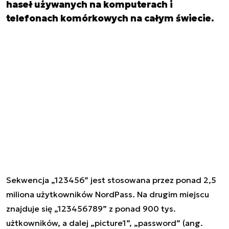
haseł używanych na komputerach i
telefonach komórkowych na całym świecie.
Sekwencja
„
123456
”
jest stosowana przez ponad 2,5
miliona użytkowników NordPass. Na drugim miejscu
znajduje się
„
123456789
”
z ponad 900 tys.
użtkowników, a dalej
„
picture1
”
,
„
password
”
(ang.