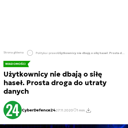
Strona główna
Polityka i prawo
Użytkownicy nie dbają o siłę haseł. Prosta droga do utraty danych
WIADOMOŚCI
Użytkownicy nie dbają o siłę
haseł. Prosta droga do utraty
danych
CyberDefence24
27.11.2020
1 min.