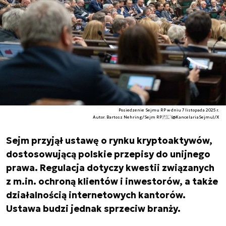
Posiedzenie Sejmu RP w dniu 7 listopada 2025 r.
Autor. Bartosz Nehring/Sejm RP🇵🇱 (@KancelariaSejmu)/X
Sejm przyjął ustawę o rynku kryptoaktywów,
dostosowującą polskie przepisy do unijnego
prawa. Regulacja dotyczy kwestii związanych
z m.in. ochroną klientów i inwestorów, a także
działalnością internetowych kantorów.
Ustawa budzi jednak sprzeciw branży.