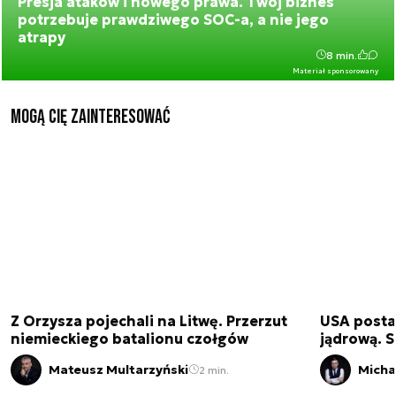
Presja ataków i nowego prawa. Twój biznes
potrzebuje prawdziwego SOC-a, a nie jego
atrapy
8 min.
Materiał sponsorowany
Mogą Cię zainteresować
Z Orzysza pojechali na Litwę. Przerzut
USA posta
niemieckiego batalionu czołgów
jądrową. S
Mateusz Multarzyński
Micha
2 min.