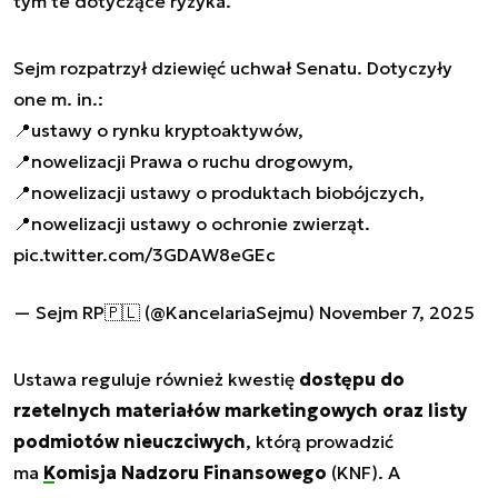
tym te dotyczące ryzyka.
Sejm rozpatrzył dziewięć uchwał Senatu. Dotyczyły
one m. in.:
📍ustawy o rynku kryptoaktywów,
📍nowelizacji Prawa o ruchu drogowym,
📍nowelizacji ustawy o produktach biobójczych,
📍nowelizacji ustawy o ochronie zwierząt.
pic.twitter.com/3GDAW8eGEc
— Sejm RP🇵🇱 (@KancelariaSejmu)
November 7, 2025
Ustawa reguluje również kwestię
dostępu do
rzetelnych materiałów marketingowych oraz listy
podmiotów nieuczciwych
, którą prowadzić
ma
Komisja Nadzoru Finansowego
(KNF). A