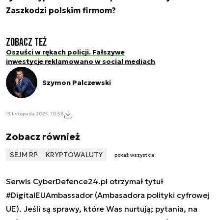
Zaszkodzi polskim firmom?
Zobacz też
Oszuści w rękach policji. Fałszywe
inwestycje reklamowano w social mediach
Szymon Palczewski
13 listopada 2025, 10:58
Zobacz również
SEJM RP
KRYPTOWALUTY
pokaż wszystkie
Serwis CyberDefence24.pl otrzymał tytuł
#DigitalEUAmbassador (Ambasadora polityki cyfrowej
UE). Jeśli są sprawy, które Was nurtują; pytania, na