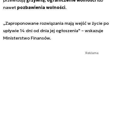
przewidują
grzywną, ograniczenie wolności
lub
nawet
pozbawienia wolności
.
„
Zaproponowane rozwiązania mają wejść w życie po
upływie 14 dni od dnia jej ogłoszenia
” – wskazuje
Ministerstwo Finansów.
Reklama