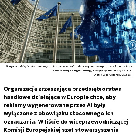
Grupa przedsiębiorstw handlowych nie chce oznaczać reklam wygenerowanych przez AI. W liście do
wiceszefowej KE argumentują, aby wyłączyć materiały z AI Act.
Autor. CyberDefence24/Canva
Organizacja zrzeszająca przedsiębiorstwa
handlowe działające w Europie chce, aby
reklamy wygenerowane przez AI były
wyłączone z obowiązku stosownego ich
oznaczania. W liście do wiceprzewodniczącej
Komisji Europejskiej szef stowarzyszenia