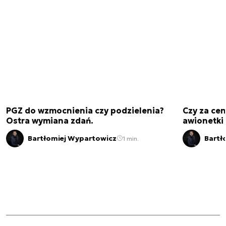
PGZ do wzmocnienia czy podzielenia?
Czy za cen
Ostra wymiana zdań.
awionetki 
Bartłomiej Wypartowicz
Bartł
1 min.