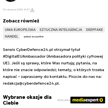
19 czerwca 2026, 15:57
Zobacz również
UNIA EUROPEJSKA
SZTUCZNA INTELIGENCJA
DEEPFAKE
HANDEL
pokaż wszystkie
Serwis CyberDefence24.pl otrzymał tytuł
#DigitalEUAmbassador (Ambasadora polityki cyfrowej
UE). Jeśli są sprawy, które Was nurtują; pytania, na
które nie znacie odpowiedzi; tematy, o których trzeba
napisać – zapraszamy do kontaktu. Piszcie do nas na:
redakcja@cyberdefence24.pl
.
Wybrane okazje dla
REKLAMA
Ciebie