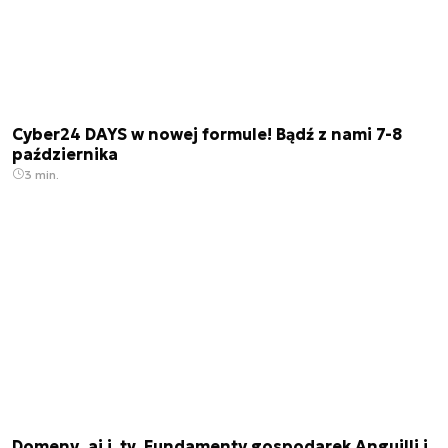
Cyber24 DAYS w nowej formule! Bądź z nami 7-8
października
3 min.
Domeny .ai i .tv. Fundamenty gospodarek Anguilli i