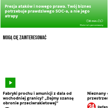
Presja ataków i nowego prawa. Twój biznes
potrzebuje prawdziwego SOC-a, a nie jego
atrapy
8 min.
Materiał sponsorowany
Mogą Cię zainteresować
Fabryki prochu i amunicji z dala od
Nieznany 
wschodniej granicy? „Dajmy szansę
przestrze
obronie przeciwrakietowej”
Defen