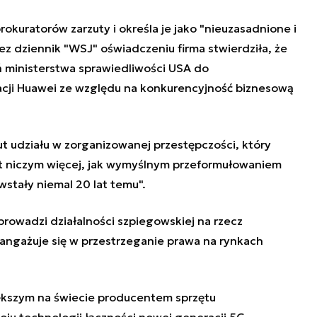
okuratorów zarzuty i określa je jako "nieuzasadnione i
z dziennik "WSJ" oświadczeniu firma stwierdziła, że
ń ministerstwa sprawiedliwości USA do
acji Huawei ze względu na konkurencyjność biznesową
zut udziału w zorganizowanej przestępczości, który
st niczym więcej, jak wymyślnym przeformułowaniem
wstały niemal 20 lat temu".
rowadzi działalności szpiegowskiej na rzecz
 angażuje się w przestrzeganie prawa na rynkach
ększym na świecie producentem sprzętu
ju technologii łączności nowej generacji 5G -