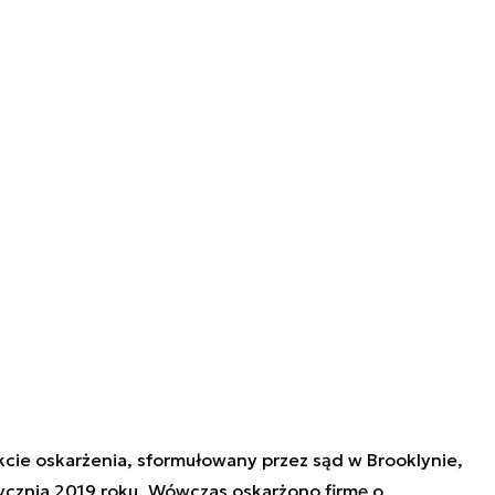
cie oskarżenia, sformułowany przez sąd w Brooklynie,
ycznia 2019 roku. Wówczas oskarżono firmę o