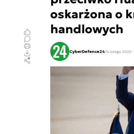
oskarżona o k
handlowych
CyberDefence24
14 lutego 2020,