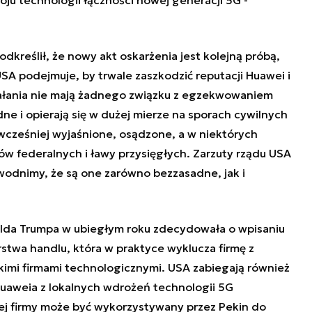
dkreślił, że nowy akt oskarżenia jest kolejną próbą,
A podejmuje, by trwale zaszkodzić reputacji Huawei i
iałania nie mają żadnego związku z egzekwowaniem
e i opierają się w dużej mierze na sporach cywilnych
ż wcześniej wyjaśnione, osądzone, a w niektórych
w federalnych i ławy przysięgłych. Zarzuty rządu USA
owodnimy, że są one zarówno bezzasadne, jak i
lda Trumpa w ubiegłym roku zdecydowała o wpisaniu
rstwa handlu, która w praktyce wyklucza firmę z
imi firmami technologicznymi. USA zabiegają również
 Huaweia z lokalnych wdrożeń technologii 5G
tej firmy może być wykorzystywany przez Pekin do