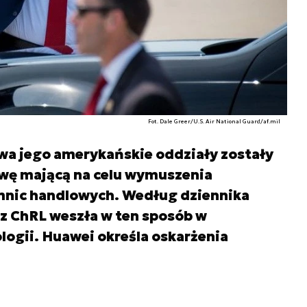
Fot. Dale Greer/U.S. Air National Guard/af.mil
wa jego amerykańskie oddziały zostały
wę mającą na celu wymuszenia
emnic handlowych. Według dziennika
a z ChRL weszła w ten sposób w
ogii. Huawei określa oskarżenia