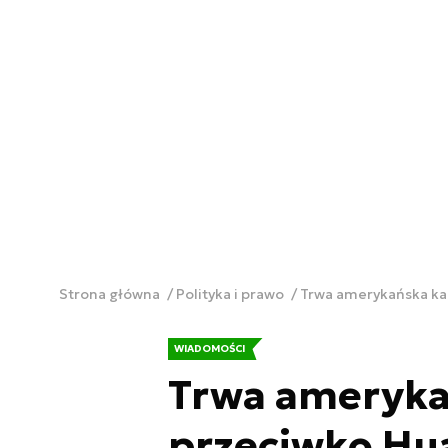
Strona główna
Polityka i prawo
Trwa amerykańska ka
WIADOMOŚCI
Trwa ameryk
przeciwko Hua