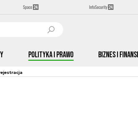
by
Polityka i prawo
Biznes i Finans
ejestracja