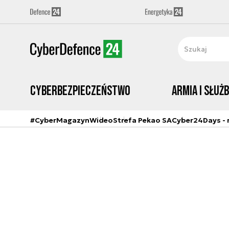
Cyberbezpieczeństwo
Armia i Służ
#CyberMagazyn
Wideo
Strefa Pekao SA
Cyber24Days - r