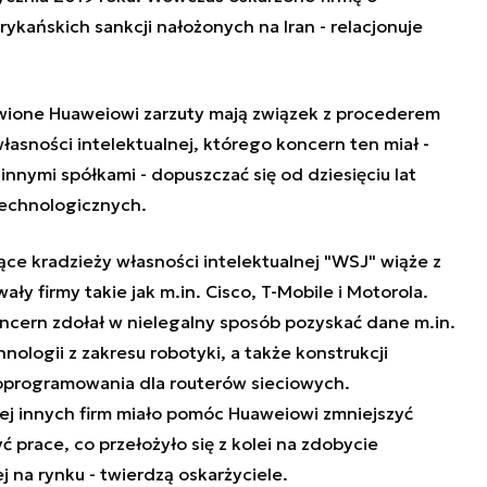
ykańskich sankcji nałożonych na Iran - relacjonuje
wione Huaweiowi zarzuty mają związek z procederem
asności intelektualnej, którego koncern ten miał -
nnymi spółkami - dopuszczać się od dziesięciu lat
technologicznych.
ce kradzieży własności intelektualnej "WSJ" wiąże z
ły firmy takie jak m.in. Cisco, T-Mobile i Motorola.
oncern zdołał w nielegalny sposób pozyskać dane m.in.
ologii z zakresu robotyki, a także konstrukcji
oprogramowania dla routerów sieciowych.
ej innych firm miało pomóc Huaweiowi zmniejszyć
 prace, co przełożyło się z kolei na zdobycie
 na rynku - twierdzą oskarżyciele.