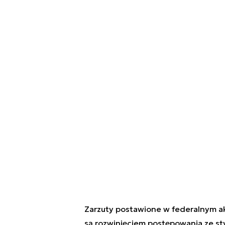
Zarzuty postawione w federalnym ak
są rozwinięciem postępowania ze st