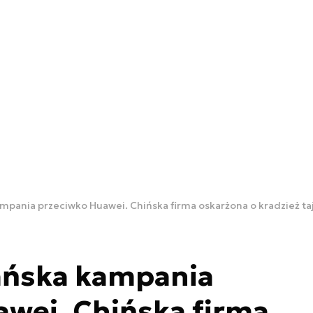
mpania przeciwko Huawei. Chińska firma oskarżona o kradzież t
ańska kampania
wei. Chińska firma