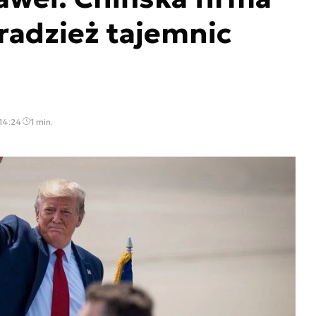
radzież tajemnic
 14:24
1 min.