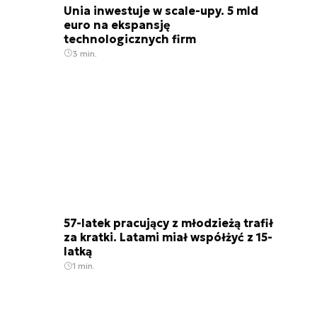
Unia inwestuje w scale-upy. 5 mld
euro na ekspansję
technologicznych firm
3 min.
57-latek pracujący z młodzieżą trafił
za kratki. Latami miał współżyć z 15-
latką
1 min.