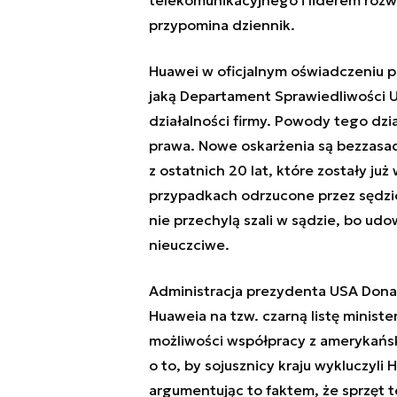
przypomina dziennik.
Huawei w oficjalnym oświadczeniu po
jaką Departament Sprawiedliwości US
działalności firmy. Powody tego dz
prawa. Nowe oskarżenia są bezzasadn
z ostatnich 20 lat, które zostały ju
przypadkach odrzucone przez sędzió
nie przechylą szali w sądzie, bo ud
nieuczciwe.
Administracja prezydenta USA Dona
Huaweia na tzw. czarną listę ministe
możliwości współpracy z amerykańsk
o to, by sojusznicy kraju wykluczyli
argumentując to faktem, że sprzęt 