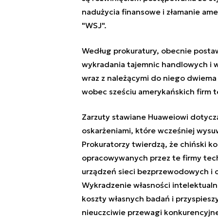
nadużycia finansowe i złamanie amer
"WSJ".
Według prokuratury, obecnie posta
wykradania tajemnic handlowych i wł
wraz z należącymi do niego dwiema i
wobec sześciu amerykańskich firm 
Zarzuty stawiane Huaweiowi dotyczą
oskarżeniami, które wcześniej wysuwa
Prokuratorzy twierdzą, że chiński k
opracowywanych przez te firmy techn
urządzeń sieci bezprzewodowych i 
Wykradzenie własności intelektualn
koszty własnych badań i przyspieszyć
nieuczciwie przewagi konkurencyjnej