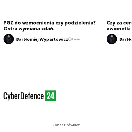
PGZ do wzmocnienia czy podzielenia?
Czy za cen
Ostra wymiana zdań.
awionetki 
Bartłomiej Wypartowicz
Bartł
1 min.
Zobacz również