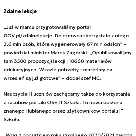
Zdalne lekcje
„
Już w marcu przygotowaliśmy portal
GOV.pl/zdalnelekcje. Do czerwca skorzystało z niego
2,6 mln osób, które wygenerowały 67 mln odsłon
”
–
powiedział minister Marek Zagórski.
„
Opublikowaliśmy
tam 3580 propozycji lekcji i 18660 materiałów
edukacyjnych. W razie potrzeby - materiały na
wrzesień są już gotowe
”
– dodał szef MC.
Nauczycieli i uczniów zachęcamy także do korzystania
z zasobów portalu
OSE IT Szkoła
. To nowa odsłona
znanego i lubianego przez użytkowników portalu IT
Szkoła.
„
Wraz z początkiem roku szkolnego 2020/2021 zasoby