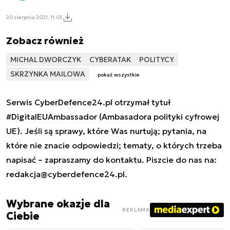
20 sierpnia 2021, 11:03
Zobacz również
MICHAL DWORCZYK
CYBERATAK
POLITYCY
SKRZYNKA MAILOWA
pokaż wszystkie
Serwis CyberDefence24.pl otrzymał tytuł
#DigitalEUAmbassador (Ambasadora polityki cyfrowej
UE). Jeśli są sprawy, które Was nurtują; pytania, na
które nie znacie odpowiedzi; tematy, o których trzeba
napisać – zapraszamy do kontaktu. Piszcie do nas na:
redakcja@cyberdefence24.pl
.
Wybrane okazje dla
REKLAMA
Ciebie