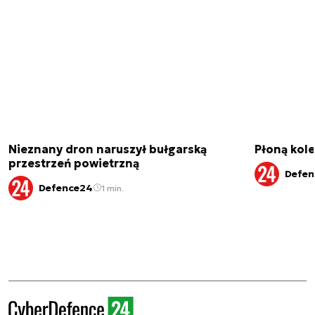
Nieznany dron naruszył bułgarską
Płoną kole
przestrzeń powietrzną
Defen
Defence24
1 min.