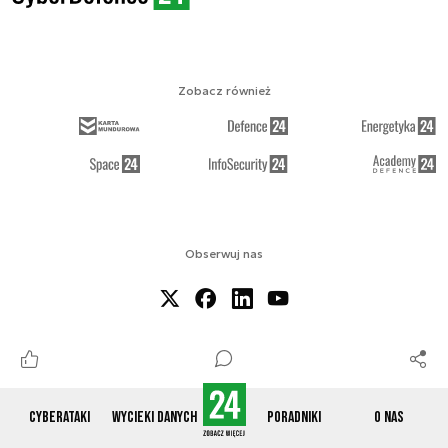
Zobacz również
Obserwuj nas
O NAS
KONTAKT
REGULAMIN
RSS
COOKIES
Cyberataki
Wycieki danych
Poradniki
O nas