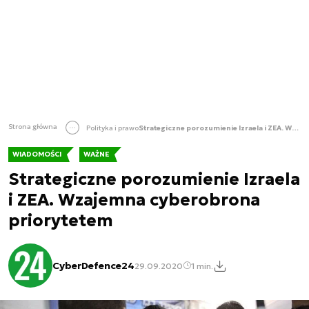
Strona główna
Polityka i prawo
Strategiczne porozumienie Izraela i ZEA. Wzajemna cyberobrona priorytetem
WIADOMOŚCI
WAŻNE
Strategiczne porozumienie Izraela
i ZEA. Wzajemna cyberobrona
priorytetem
CyberDefence24
29.09.2020
1 min.