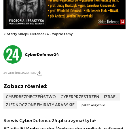
Z oferty Sklepu Defence24 - zapraszamy!
CyberDefence24
29 września 2020, 15:17
Zobacz również
CYBERBEZPIECZEŃSTWO
CYBERPRZESTRZEŃ
IZRAEL
ZJEDNOCZONE EMIRATY ARABSKIE
pokaż wszystkie
Serwis CyberDefence24.pl otrzymał tytuł
#DigitalEUAmbassador (Ambasadora polityki cyfrowej