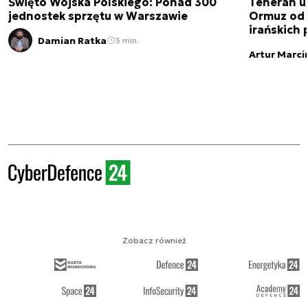
Święto Wojska Polskiego: Ponad 300
Teheran uz
jednostek sprzętu w Warszawie
Ormuz od 
irańskich
Damian Ratka
3 min.
Artur Marci
Zobacz również