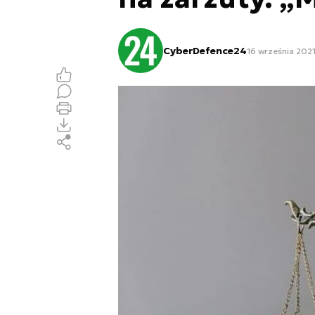
CyberDefence24
16 września 2021