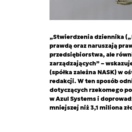
„Stwierdzenia dziennika („P
prawdą oraz naruszają pra
przedsiębiorstwa, ale równ
zarządzających” – wskazuje 
(spółka zależna NASK) w o
redakcji. W ten sposób odn
dotyczących rzekomego poz
w Azul Systems i doprowad
mniejszej niż 3,1 miliona zł