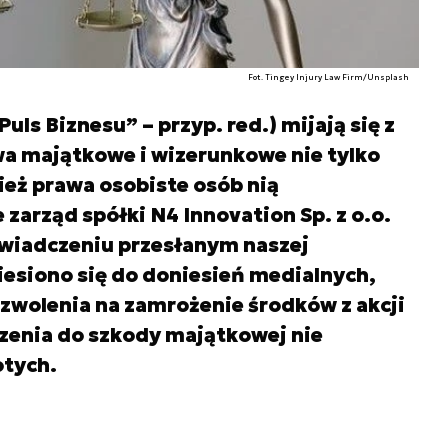
Fot. Tingey Injury Law Firm/Unsplash
uls Biznesu” – przyp. red.) mijają się z
wa majątkowe i wizerunkowe nie tylko
ież prawa osobiste osób nią
zarząd spółki N4 Innovation Sp. z o.o.
świadczeniu przesłanym naszej
iesiono się do doniesień medialnych,
wolenia na zamrożenie środków z akcji
zenia do szkody majątkowej nie
otych.