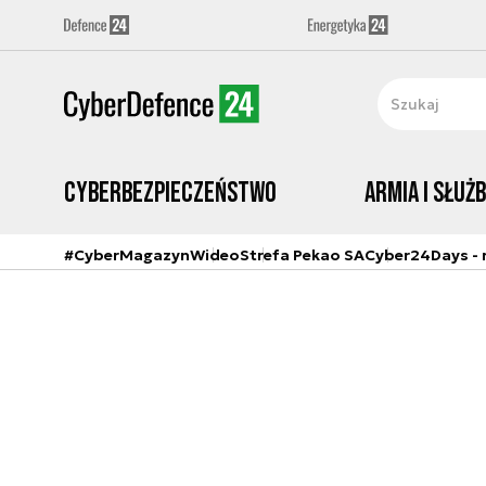
Cyberbezpieczeństwo
Armia i Służ
#CyberMagazyn
Wideo
Strefa Pekao SA
Cyber24Days - r