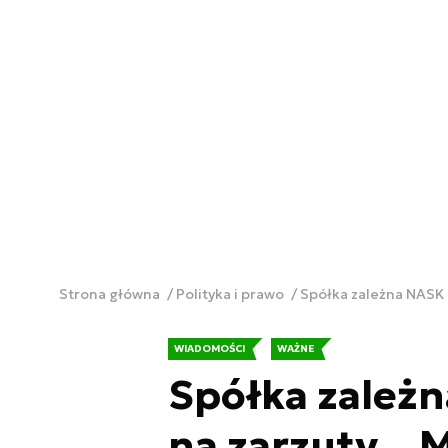
Strona główna
Polityka i prawo
Spółka zależna NASK 
WIADOMOŚCI
WAŻNE
Spółka zależ
na zarzuty. „M