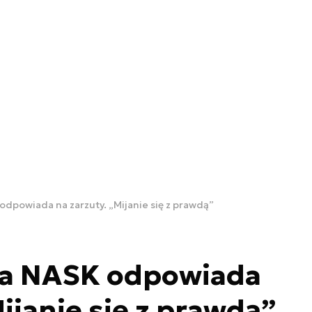
odpowiada na zarzuty. „Mijanie się z prawdą”
na NASK odpowiada
ijanie się z prawdą”