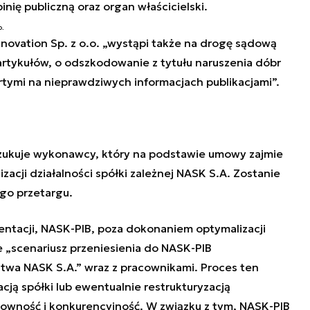
nię publiczną oraz organ właścicielski.
o.
novation Sp. z o.o.
„
wystąpi także na drogę sądową
rtykułów, o odszkodowanie z tytułu naruszenia dóbr
ymi na nieprawdziwych informacjach publikacjami
”
.
zukuje wykonawcy, który na podstawie umowy zajmie
acji działalności spółki zależnej NASK S.A. Zostanie
go przetargu.
ntacji, NASK-PIB, poza dokonaniem optymalizacji
e „scenariusz przeniesienia do NASK-PIB
stwa NASK S.A.
” wraz z pracownikami. Proces ten
ją spółki lub ewentualnie restrukturyzacją
entowność i konkurencyjność.
W związku z tym, NASK-PIB