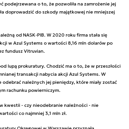
yć podejrzewana o to, że pozwoliła na zamrożenie jej
ała doprowadzić do szkody majątkowej nie mniejszej
zależną od NASK-PIB. W 2020 roku firma stała się
akcji w Azul Systems o wartości 8,16 mln dolarów po
z fundusz Vitruvian.
od lupą prokuratury. Chodzić ma o to, że w przeszłości
ianej transakcji nabycia akcji Azul Systems. W
e odebrać należnych jej pieniędzy, które miały zostać
m rachunku powierniczym.
 kwestii - czy nieodebranie należności - nie
tości co najmniej 3,1 mln zł.
kuratury Okręgowej w Warszawie przyznała,