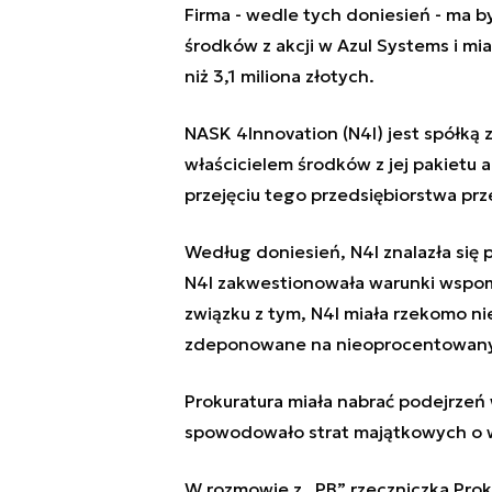
Firma - wedle tych doniesień - ma b
środków z akcji w Azul Systems i mi
niż 3,1 miliona złotych.
NASK 4Innovation (N4I) jest spółką 
właścicielem środków z jej pakietu 
przejęciu tego przedsiębiorstwa prze
Według doniesień, N4I znalazła się p
N4I zakwestionowała warunki wspomn
związku z tym, N4I miała rzekomo ni
zdeponowane na nieoprocentowany
Prokuratura miała nabrać podejrzeń w
spowodowało strat majątkowych o war
W rozmowie z „PB” rzeczniczka Pro