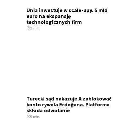
Unia inwestuje w scale-upy. 5 mld
euro na ekspansję
technologicznych firm
3 min.
Turecki sąd nakazuje X zablokować
konto rywala Erdoğana. Platforma
składa odwołanie
5 min.