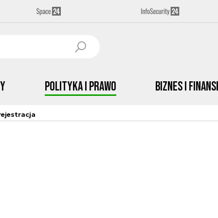
by
Polityka i prawo
Biznes i Finans
ejestracja