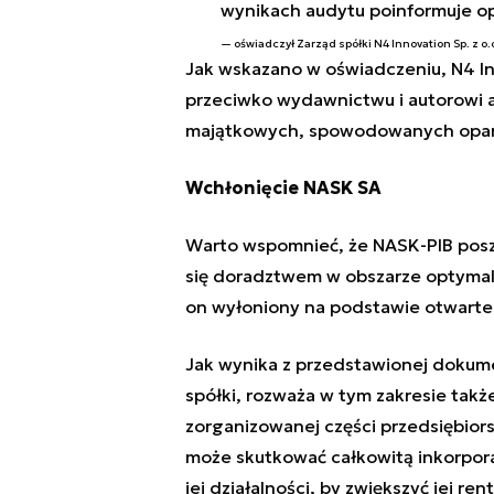
wynikach audytu poinformuje opi
oświadczył
Zarząd spółki N4 Innovation Sp. z o.
Jak wskazano w oświadczeniu, N4 In
przeciwko wydawnictwu i autorowi a
majątkowych, spowodowanych opart
Wchłonięcie NASK SA
Warto wspomnieć, że NASK-PIB pos
się doradztwem w obszarze optymaliz
on wyłoniony na podstawie otwarte
Jak wynika z przedstawionej dokume
spółki, rozważa w tym zakresie takż
zorganizowanej części przedsiębior
może skutkować całkowitą inkorporac
jej działalności, by zwiększyć jej r