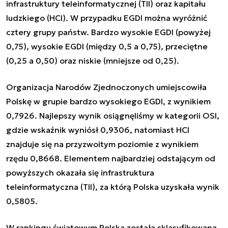
infrastruktury teleinformatycznej (TII) oraz kapitału
ludzkiego (HCI). W przypadku EGDI można wyróżnić
cztery grupy państw. Bardzo wysokie EGDI (powyżej
0,75), wysokie EGDI (między 0,5 a 0,75), przeciętne
(0,25 a 0,50) oraz niskie (mniejsze od 0,25).
Organizacja Narodów Zjednoczonych umiejscowiła
Polskę w grupie bardzo wysokiego EGDI, z wynikiem
0,7926. Najlepszy wynik osiągnęliśmy w kategorii OSI,
gdzie wskaźnik wyniósł 0,9306, natomiast HCI
znajduje się na przyzwoitym poziomie z wynikiem
rzędu 0,8668. Elementem najbardziej odstającym od
powyższych okazała się infrastruktura
teleinformatyczna (TII), za którą Polska uzyskała wynik
0,5805.
W rankingu światowym Polska została sklasyfikowana