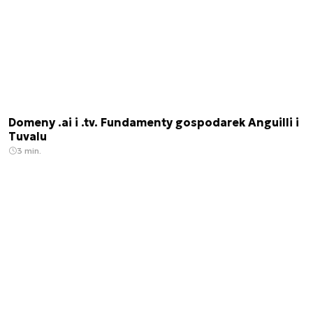
Domeny .ai i .tv. Fundamenty gospodarek Anguilli i
Tuvalu
3 min.