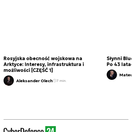
Rosyjska obecność wojskowa na
Słynni Blu
Arktyce: Interesy, infrastruktura i
Po 43 lata
możliwości [CZĘŚĆ 1]
Mateu
Aleksander Olech
7 min.