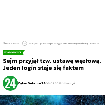
Strona główna
Polityka i prawo
Sejm przyjął tzw. ustawę węzłową. Jeden login staje się faktem
WIADOMOŚCI
Sejm przyjął tzw. ustawę węzłową.
Jeden login staje się faktem
CyberDefence24
06.07.2018
1 min.