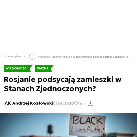
Strona główna
Polityka i prawo
Rosjanie podsycają zamieszki w Stanach Zjednoczonych?
WIADOMOŚCI
WAŻNE
Rosjanie podsycają zamieszki w
Stanach Zjednoczonych?
AK
Andrzej Kozłowski
01.06.2020
1 min.