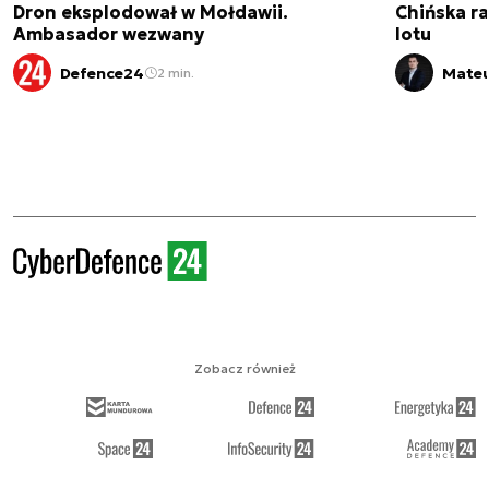
Dron eksplodował w Mołdawii.
Chińska ra
Ambasador wezwany
lotu
Defence24
Mateu
2 min.
Zobacz również