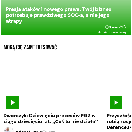
Presja ataków i nowego prawa. Twój biznes
potrzebuje prawdziwego SOC-a, a nie jego
atrapy
8 min.
Materiał sponsorowany
Mogą Cię zainteresować
Dworczyk: Dziewięciu prezesów PGZ w
Przyszłoś
ciągu dziesięciu lat. „Coś tu nie działa”
robią rosyj
Defence2
Michał Stela
3 min.