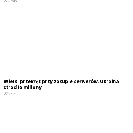
4 min.
Wielki przekręt przy zakupie serwerów. Ukraina
straciła miliony
1 min.