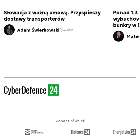
Słowacja z ważną umową. Przyspieszy
Ponad 1,3 
dostawy transporterów
wybuchow
bunkry w 
Adam Świerkowski
4 min.
Mateu
Zobacz również