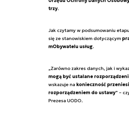
Urzędu Ochrony Danych Osobow
trzy
.
Jak czytamy w podsumowaniu etapu op
się ze stanowiskiem dotyczącym
pr
mObywatelu usług
.
„Zarówno zakres danych, jak i wyka
mogą być ustalane rozporządzen
wskazuje na
konieczność przenies
rozporządzeniem do ustawy
”
– cz
Prezesa UODO.