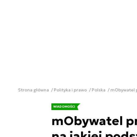
Strona główna
Polityka i prawo
Polska
mObywatel pr
WIADOMOŚCI
mObywatel prz
na jakiej pod