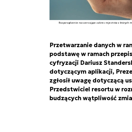
Rozporządzenie rozszerzające zakres rejestrów z których
Przetwarzanie danych w ra
podstawę w ramach przepisó
cyfryzacji Dariusz Stander
dotyczącym aplikacji, Pre
zgłosił uwagę dotyczącą 
Przedstwiciel resortu w ro
budzących wątpliwość zmia