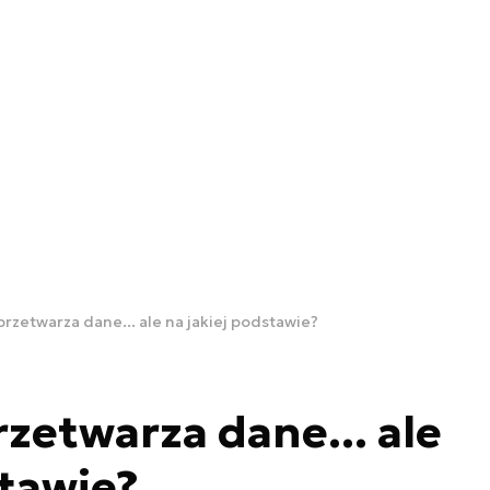
zetwarza dane... ale na jakiej podstawie?
etwarza dane... ale
stawie?