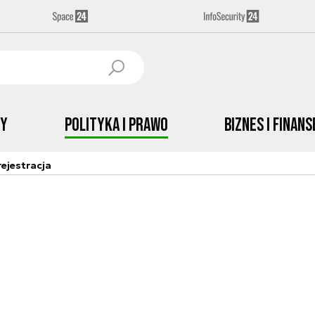
by
Polityka i prawo
Biznes i Finans
ejestracja