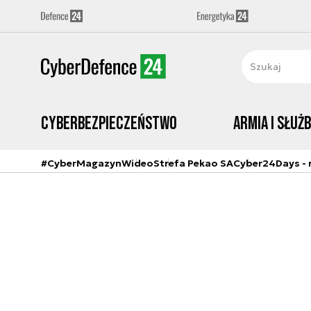
Cyberbezpieczeństwo
Armia i Służ
#CyberMagazyn
Wideo
Strefa Pekao SA
Cyber24Days - r