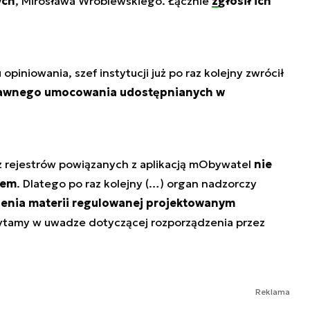
ych
, Mirosława Wróblewskiego. Łącznie
zgłosił ich
iniowania, szef instytucji już po raz kolejny zwrócił
awnego umocowania udostępnianych w
z rejestrów powiązanych z aplikacją mObywatel
nie
iem
. Dlatego po raz kolejny (…) organ nadzorczy
ienia materii regulowanej projektowanym
ytamy w uwadze dotyczącej rozporządzenia przez
Reklama