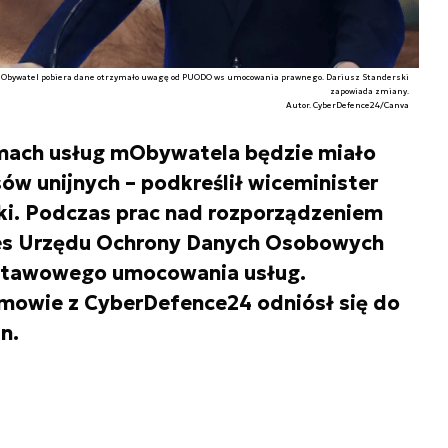
 mObywatel pobiera dane otrzymało uwagę od PUODO ws umocowania prawnego. Dariusz Standerski
zapowiada zmiany.
Autor. CyberDefence24/Canva
mach usług mObywatela będzie miało
w unijnych – podkreślił wiceminister
ski. Podczas prac nad rozporządzeniem
zes Urzędu Ochrony Danych Osobowych
ustawowego umocowania usług.
zmowie z CyberDefence24 odniósł się do
n.