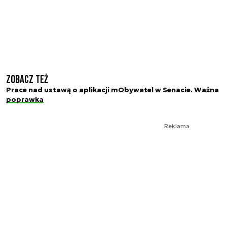
Zobacz też
Prace nad ustawą o aplikacji mObywatel w Senacie. Ważna
poprawka
Reklama