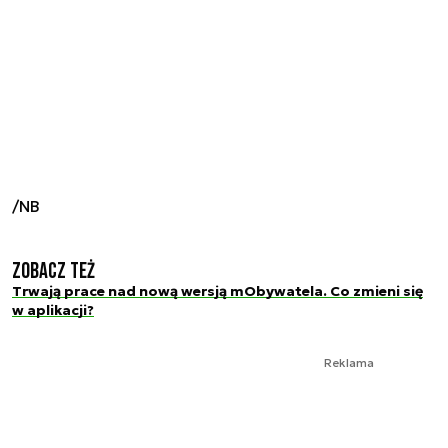
/NB
Zobacz też
Trwają prace nad nową wersją mObywatela. Co zmieni się
w aplikacji?
Reklama