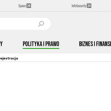
by
Polityka i prawo
Biznes i Finans
ejestracja