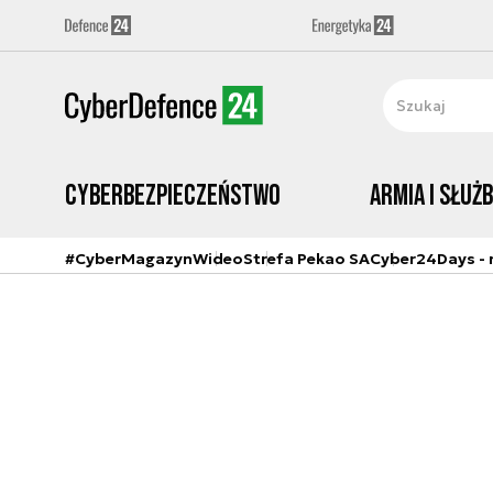
Cyberbezpieczeństwo
Armia i Służ
#CyberMagazyn
Wideo
Strefa Pekao SA
Cyber24Days - r