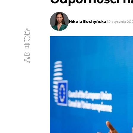
Nikola Bochyńska
29 stycznia 202