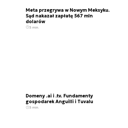
Meta przegrywa w Nowym Meksyku.
Sąd nakazał zapłatę 567 mln
dolarów
3 min.
Domeny .ai i .tv. Fundamenty
gospodarek Anguilli i Tuvalu
3 min.