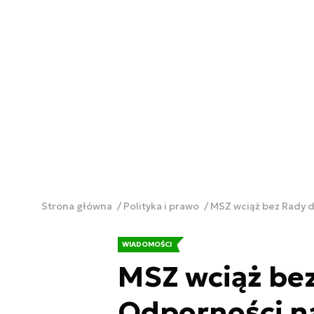
Strona główna
Polityka i prawo
MSZ wciąż bez Rady 
WIADOMOŚCI
MSZ wciąż bez
Odporności n