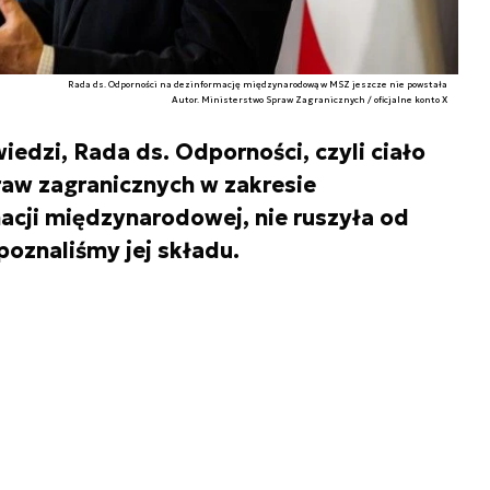
Rada ds. Odporności na dezinformację międzynarodową w MSZ jeszcze nie powstała
Autor. Ministerstwo Spraw Zagranicznych / oficjalne konto X
edzi, Rada ds. Odporności, czyli ciało
raw zagranicznych w zakresie
acji międzynarodowej, nie ruszyła od
poznaliśmy jej składu.