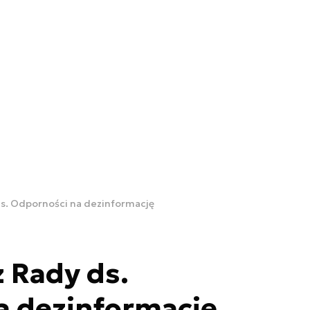
ds. Odporności na dezinformację
 Rady ds.
a dezinformację