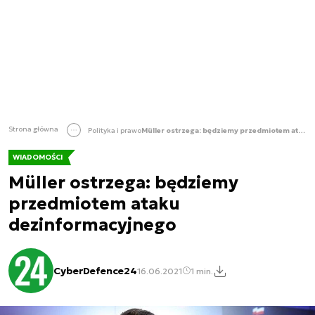
Strona główna
Polityka i prawo
Müller ostrzega: będziemy przedmiotem ataku dezinformacyjnego
WIADOMOŚCI
Müller ostrzega: będziemy
przedmiotem ataku
dezinformacyjnego
CyberDefence24
16.06.2021
1 min.