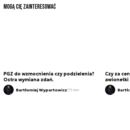
Mogą Cię zainteresować
PGZ do wzmocnienia czy podzielenia?
Czy za cen
Ostra wymiana zdań.
awionetki 
Bartłomiej Wypartowicz
Bartł
1 min.