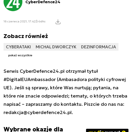
CyberDefence24
16 czerwca 2021, 17:42
Źródło:
Zobacz również
CYBERATAKI
MICHAL DWORCZYK
DEZINFORMACJA
pokaż wszystkie
Serwis CyberDefence24.pl otrzymał tytuł
#DigitalEUAmbassador (Ambasadora polityki cyfrowej
UE). Jeśli są sprawy, które Was nurtują; pytania, na
które nie znacie odpowiedzi; tematy, o których trzeba
napisać – zapraszamy do kontaktu. Piszcie do nas na:
redakcja@cyberdefence24.pl
.
Wybrane okazje dla