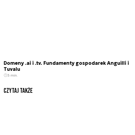
Domeny .ai i .tv. Fundamenty gospodarek Anguilli i
Tuvalu
3 min.
Czytaj także