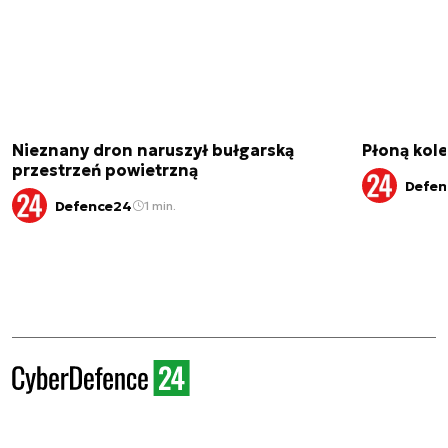
Nieznany dron naruszył bułgarską
Płoną kole
przestrzeń powietrzną
Defen
Defence24
1 min.