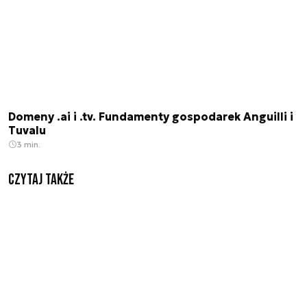
Domeny .ai i .tv. Fundamenty gospodarek Anguilli i
Tuvalu
3 min.
Czytaj także