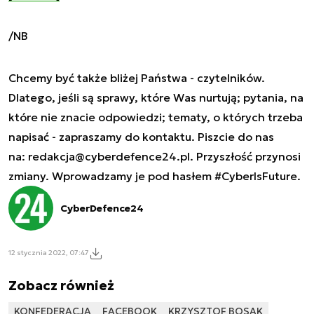
/NB
Chcemy być także bliżej Państwa - czytelników.
Dlatego, jeśli są sprawy, które Was nurtują; pytania, na
które nie znacie odpowiedzi; tematy, o których trzeba
napisać - zapraszamy do kontaktu. Piszcie do nas
na:
redakcja@cyberdefence24.pl
. Przyszłość przynosi
zmiany. Wprowadzamy je pod hasłem #CyberIsFuture.
CyberDefence24
12 stycznia 2022, 07:47
Zobacz również
KONFEDERACJA
FACEBOOK
KRZYSZTOF BOSAK