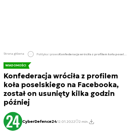
Strona główna
Polityka i prawo
Konfederacja wróciła z profilem koła poselskiego na Facebooka, został on usunięty kilka godzin później
WIADOMOŚCI
Konfederacja wróciła z profilem
koła poselskiego na Facebooka,
został on usunięty kilka godzin
później
CyberDefence24
12.01.2022
2 min.