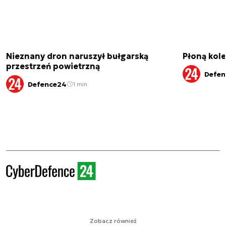
Nieznany dron naruszył bułgarską
Płoną kole
przestrzeń powietrzną
Defen
Defence24
1 min.
Zobacz również