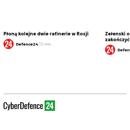
Płoną kolejne dwie rafinerie w Rosji
Zełenski 
zakończyć
Defence24
2 min.
Defen