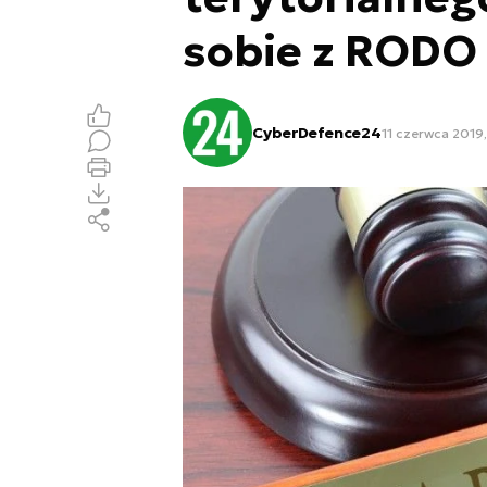
sobie z RODO
CyberDefence24
11 czerwca 2019,