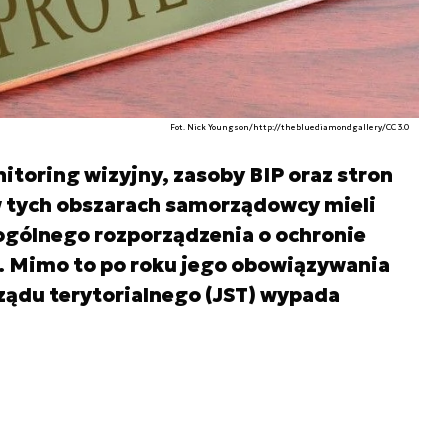
Fot. Nick Youngson/http://thebluediamondgallery/CC 3.0
toring wizyjny, zasoby BIP oraz stron
 tych obszarach samorządowcy mieli
gólnego rozporządzenia o ochronie
 Mimo to po roku jego obowiązywania
ządu terytorialnego (JST) wypada