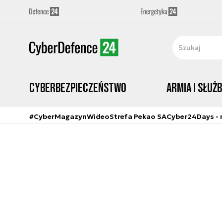
Cyberbezpieczeństwo
Armia i Służ
#CyberMagazyn
Wideo
Strefa Pekao SA
Cyber24Days - r