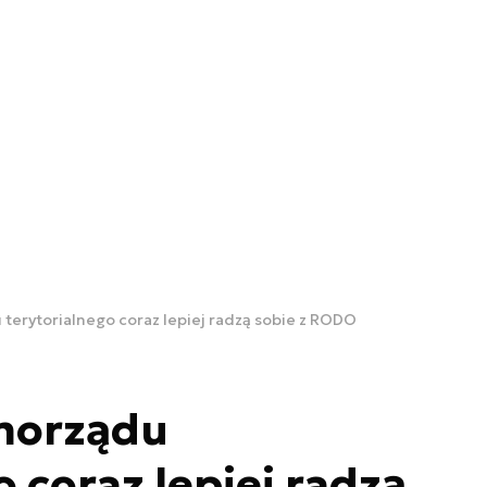
terytorialnego coraz lepiej radzą sobie z RODO
morządu
 coraz lepiej radzą