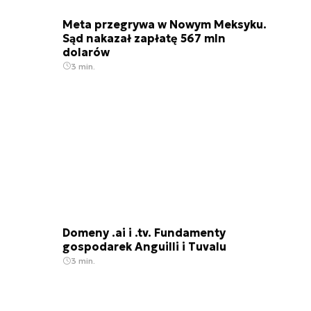
Meta przegrywa w Nowym Meksyku.
Sąd nakazał zapłatę 567 mln
dolarów
3 min.
Domeny .ai i .tv. Fundamenty
gospodarek Anguilli i Tuvalu
3 min.