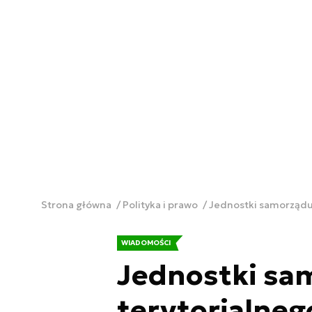
Strona główna
Polityka i prawo
Jednostki samorządu 
WIADOMOŚCI
Jednostki sa
terytorialnego