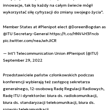
innowacje, tak by każdy na całym świecie mógł
wykorzystać siłę cyfryzacji do zmiany swojego życia”.
Member States at
#Plenipot
elect
@DoreenBogdan
as
@ITU
Secretary-General
https://t.co/HNV4H3Fncb
pic.twitter.com/neaJwhJlCR
— Int’l Telecommunication Union #Plenipot (@ITU)
September 29, 2022
Przedstawiciele państw członkowskich podczas
konferencji wybierają też zastępcę sekretarza
generalnego, 12-osobową Radę Regulacji Radiowych,
Radę ITU i dyrektorów: biura ds. radiokomunikacji,
biura ds. standaryzacji telekomunikacji, biura ds.
rozwoju telekomunikacji.