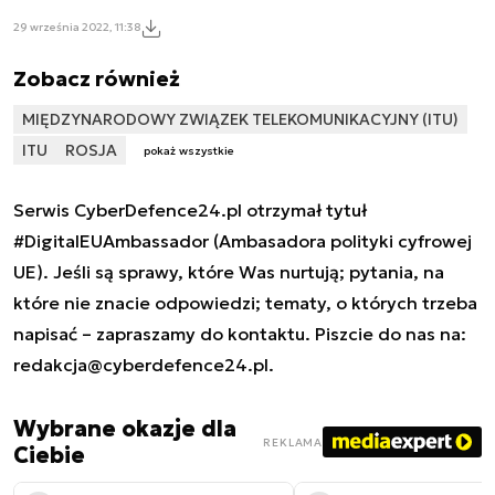
29 września 2022, 11:38
Zobacz również
MIĘDZYNARODOWY ZWIĄZEK TELEKOMUNIKACYJNY (ITU)
ITU
ROSJA
pokaż wszystkie
Serwis CyberDefence24.pl otrzymał tytuł
#DigitalEUAmbassador (Ambasadora polityki cyfrowej
UE). Jeśli są sprawy, które Was nurtują; pytania, na
które nie znacie odpowiedzi; tematy, o których trzeba
napisać – zapraszamy do kontaktu. Piszcie do nas na:
redakcja@cyberdefence24.pl
.
Wybrane okazje dla
REKLAMA
Ciebie