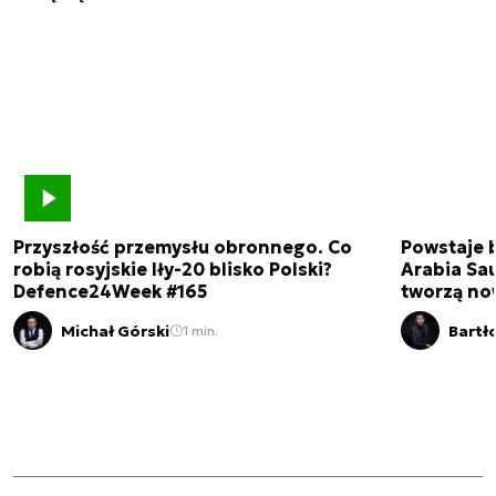
Przyszłość przemysłu obronnego. Co
Powstaje 
robią rosyjskie Iły-20 blisko Polski?
Arabia Sau
Defence24Week #165
tworzą no
Michał Górski
Bartł
1 min.