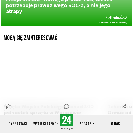
potrzebuje prawdziwego SOC-a, a nie jego
atrapy
8 min.
Materiał sponsorowany
Mogą Cię zainteresować
Święto Wojska Polskiego: Ponad 300
Teheran uz
jednostek sprzętu w Warszawie
Ormuz od 
irańskich
Damian Ratka
3 min.
Cyberataki
Wycieki danych
Poradniki
O nas
Artur Marci