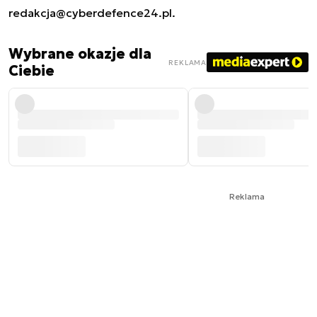
redakcja@cyberdefence24.pl
.
Wybrane okazje dla
REKLAMA
Ciebie
Reklama