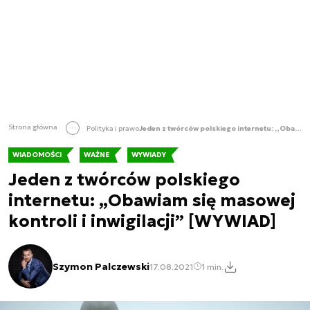
Strona główna
Polityka i prawo
Jeden z twórców polskiego internetu: „Obawiam się masowej kontroli i inwigilacji” [WYWIAD]
WIADOMOŚCI
WAŻNE
WYWIADY
Jeden z twórców polskiego
internetu: „Obawiam się masowej
kontroli i inwigilacji” [WYWIAD]
Szymon Palczewski
17.08.2021
1 min.